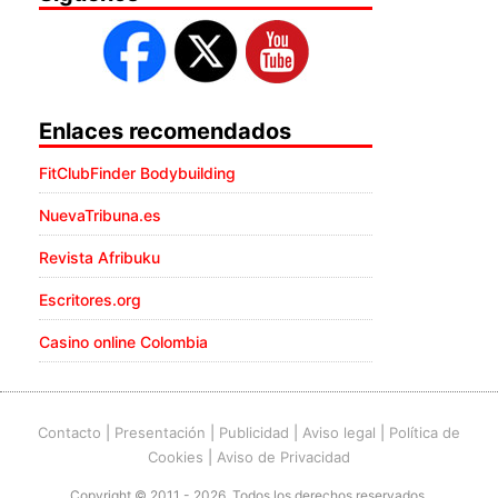
Enlaces recomendados
FitClubFinder Bodybuilding
NuevaTribuna.es
Revista Afribuku
Escritores.org
Casino online Colombia
Contacto
|
Presentación
|
Publicidad
|
Aviso legal
|
Política de
Cookies
|
Aviso de Privacidad
Copyright © 2011 - 2026. Todos los derechos reservados.