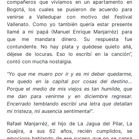
compañeros que vivíamos en un apartamento en
Bogotá, los cuales se pusieron de acuerdo para
venirse a Valledupar con motivo del Festival
Vallenato. Como yo también quería estar presente
llamé a mi papá (Manuel Enrique Manjarréz) para
que me mandara dinero. Su respuesta fue
contundente. No hay plata y quédese quieto allá,
déjese de locuras. Eso lo escribí en la canción”,
contó con mucha nostalgia.
“Yo que me muero por ir y es mi deber quedarme,
me quedo en la capital por cosas del destino…
Porque el medio de mis viejos es tan humilde, que
me dan para venirme y en diciembre regresar.
Encerrado temblando escribí una letra que detallan
mi tristeza, mi ausencia sentimental”
.
Rafael Manjarréz, el hijo de La Jagua del Pilar, La
Guajira, a sus 62 años, recién cumplidos, se
emociona hablando de ese suceso que no se cansa