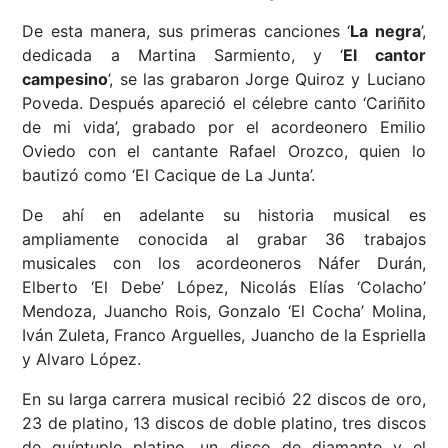
De esta manera, sus primeras canciones ‘
La negra
’,
dedicada a Martina Sarmiento, y ‘
El cantor
campesino
’, se las grabaron Jorge Quiroz y Luciano
Poveda. Después apareció el célebre canto ‘Cariñito
de mi vida’, grabado por el acordeonero Emilio
Oviedo con el cantante Rafael Orozco, quien lo
bautizó como ‘El Cacique de La Junta’.
De ahí en adelante su historia musical es
ampliamente conocida al grabar 36 trabajos
musicales con los acordeoneros Náfer Durán,
Elberto ‘El Debe’ López, Nicolás Elías ‘Colacho’
Mendoza, Juancho Rois, Gonzalo ‘El Cocha’ Molina,
Iván Zuleta, Franco Arguelles, Juancho de la Espriella
y Alvaro López.
En su larga carrera musical recibió 22 discos de oro,
23 de platino, 13 discos de doble platino, tres discos
de quíntuple platino, un disco de diamante y el