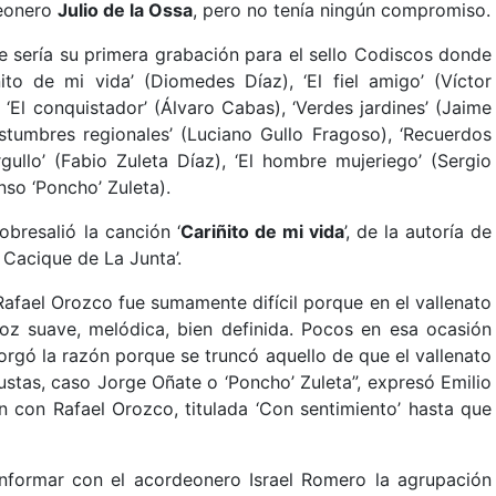
deonero
Julio de la Ossa
, pero no tenía ningún compromiso.
 sería su primera grabación para el sello Codiscos donde
ñito de mi vida’ (Diomedes Díaz), ‘El fiel amigo’ (Víctor
 ‘El conquistador’ (Álvaro Cabas), ‘Verdes jardines’ (Jaime
ostumbres regionales’ (Luciano Gullo Fragoso), ‘Recuerdos
gullo’ (Fabio Zuleta Díaz), ‘El hombre mujeriego’ (Sergio
so ‘Poncho’ Zuleta).
obresalió la canción ‘
Cariñito de mi vida
’, de la autoría de
Cacique de La Junta’.
Rafael Orozco fue sumamente difícil porque en el vallenato
voz suave, melódica, bien definida. Pocos en esa ocasión
orgó la razón porque se truncó aquello de que el vallenato
stas, caso Jorge Oñate o ‘Poncho’ Zuleta”, expresó Emilio
 con Rafael Orozco, titulada ‘Con sentimiento’ hasta que
formar con el acordeonero Israel Romero la agrupación