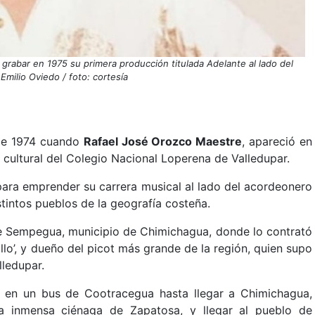
grabar en 1975 su primera producción titulada Adelante al lado del
milio Oviedo / foto: cortesía
 de 1974 cuando
Rafael José Orozco Maestre
, apareció en
cultural del Colegio Nacional Loperena de Valledupar.
ara emprender su carrera musical al lado del acordeonero
tintos pueblos de la geografía costeña.
 de Sempegua, municipio de Chimichagua, donde lo contrató
llo’, y dueño del picot más grande de la región, quien supo
lledupar.
as en un bus de Cootracegua hasta llegar a Chimichagua,
a inmensa ciénaga de Zapatosa, y llegar al pueblo de