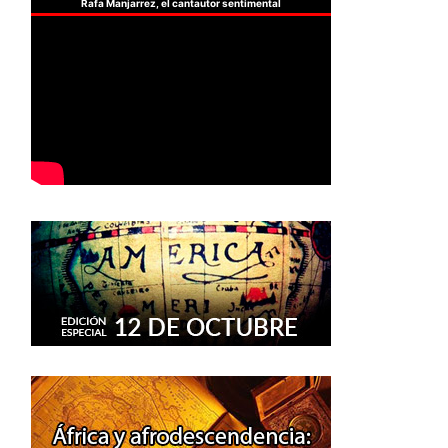
Rafa Manjarrez, el cantautor sentimental