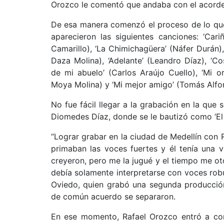
Orozco le comentó que andaba con el acor
De esa manera comenzó el proceso de lo que
aparecieron las siguientes canciones: ‘Cari
Camarillo), ‘La Chimichagüera’ (Náfer Durán),
Daza Molina), ‘Adelante’ (Leandro Díaz), ‘C
de mi abuelo’ (Carlos Araújo Cuello), ‘Mi or
Moya Molina) y ‘Mi mejor amigo’ (Tomás Alfon
No fue fácil llegar a la grabación en la que s
Diomedes Díaz, donde se le bautizó como ‘El 
“Lograr grabar en la ciudad de Medellín con 
primaban las voces fuertes y él tenía una 
creyeron, pero me la jugué y el tiempo me ot
debía solamente interpretarse con voces robu
Oviedo, quien grabó una segunda producción
de común acuerdo se separaron.
En ese momento, Rafael Orozco entró a con