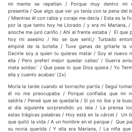
mi mente se repetían / Porque muy dentro mi 
presentía / Que algo que ver yo tenía con la pena del 
/ Mientras él con rabia y coraje me decía / Esta es la f
por la que tanto hoy he Llorado / y era mi Mariana, 
anoche me juró cariño / Ahí al frente estaba / El que 
hoy mi asesino / No se que sentí,/ Turbado ento
empiné de la botella / Tuve ganas de gritarle la 
Decirle soy a quien tu quieres matar / Soy el nuevo 
ella / Pero preferí mejor quedar callao’ / Guerra avi
mata soldao´ / Que pase lo que Dios quiera / Yo Ter
ella y cuento acabao’ (2x)
Moría la tarde cuando el borracho partía / Seguí toma
él no me preocupaba / Porque confiaba que mi n
saldría / Pensé que se quedaría / Si yo no iba y la bus
al día siguiente sorprendido yo leía / La prensa loc
estas trágicas palabras / Hoy está en la cárcel / Un 
que quitó la vida / A un hombre en el parque / Que p
su novia querida / Y ella era Mariana, / La niña qu