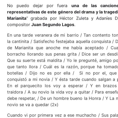
No puedo dejar por fuera
una de las cancio
representativas de este género del drama y la traged
Marianita
” grabada por Héctor Zuleta y Adaníes Dí
compositor
Juan Segundo Lagos
.
En una tarde veranera de mi barrio / Tan contento t
la cantinita / Satisfecho festejaba aquella conquista / 
de Marianita que anoche me había aceptado / Cu
borracho llorando sus penas grita / Dice ser un desd
Que su suerte está maldita / Yo le pregunté, amigo p
que tanto llora / Cuál es la razón, porque ha tomad
botellas / Dijo no es por ella / Si no por el, qu
conquistó a mi novia / Y ésta tarde cuando salgan a 
En el parquecito los voy a esperar / Y en brazos
traidora / A su novio la vida voy a quitar / Para enseñ
debe respetar, / De un hombre bueno la Honra / Y La n
novio se va a quedar (2x)
Cuando vi por primera vez a ese muchacho / Sus pal