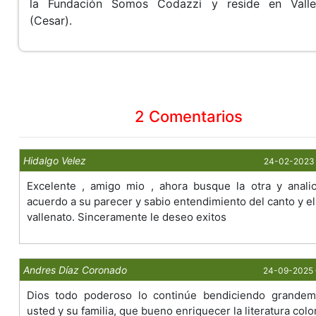
la Fundación Somos Codazzi y reside en Valle
(Cesar).
2 Comentarios
Hidalgo Velez
24-02-2023 
Excelente , amigo mio , ahora busque la otra y anali
acuerdo a su parecer y sabio entendimiento del canto y el 
vallenato. Sinceramente le deseo exitos
Andres Díaz Coronado
24-09-2025 
Dios todo poderoso lo continúe bendiciendo grandem
usted y su familia, que bueno enriquecer la literatura col