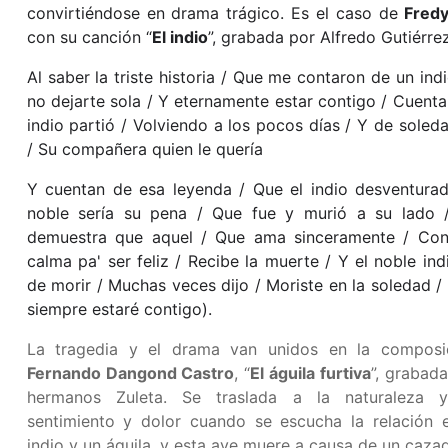
convirtiéndose en drama trágico. Es el caso de
Fredy
con su canción “
El indio
”, grabada por Alfredo Gutiérrez
Al saber la triste historia / Que me contaron de un indi
no dejarte sola / Y eternamente estar contigo / Cuenta
indio partió / Volviendo a los pocos días / Y de soled
/ Su compañera quien le quería
Y cuentan de esa leyenda / Que el indio desventura
noble sería su pena / Que fue y murió a su lado 
demuestra que aquel / Que ama sinceramente / Co
calma pa' ser feliz / Recibe la muerte / Y el noble ind
de morir / Muchas veces dijo / Moriste en la soledad /
siempre estaré contigo).
La tragedia y el drama van unidos en la composi
Fernando Dangond Castro
, “
El águila furtiva
”, grabada
hermanos Zuleta. Se traslada a la naturaleza 
sentimiento y dolor cuando se escucha la relación 
indio y un águila, y esta ave muere a causa de un cazad