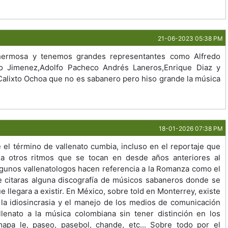
21-06-2023 05:38 PM
ermosa y tenemos grandes representantes como Alfredo
mo Jimenez,Adolfo Pacheco Andrés Laneros,Enrique Diaz y
Calixto Ochoa que no es sabanero pero hiso grande la música
18-01-2026 07:38 PM
el término de vallenato cumbia, incluso en el reportaje que
 a otros ritmos que se tocan en desde años anteriores al
algunos vallenatologos hacen referencia a la Romanza como el
me citaras alguna discografía de músicos sabaneros donde se
e llegara a existir. En México, sobre told en Monterrey, existe
 la idiosincrasia y el manejo de los medios de comunicación
llenato a la música colombiana sin tener distinción en los
apa le, paseo, pasebol, chande, etc... Sobre todo por el