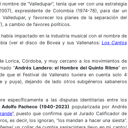
l nombre de “Valledupar”, tenía que ver con una estrategia
2007), expresidente de Colombia (1974-78), para dar un
e Valledupar, y favorecer los planes de la separación del
, a cambio de favores políticos.
había impactado en la industria musical con el nombre de
bia (ver el disco de Bovea y sus Vallenatos:
Los Cantos
 de Lorica, Córdoba, y muy cercano a los movimientos de
amado “
Andrés Landero: el Hombre del Quinto Ritmo
” en
 que el Festival de Vallenato tuviera en cuenta solo 4
e y puya), dejando de lado otros subgéneros sabaneros
re específicamente a las disputas identitarias entre los
e
Adolfo Pacheco (1940-2023)
popularizada por Andrés
rande
”, puesto que confirma que el Jurado Calificador de
os, es decir, los ignoran, “los mandan a hacer una siesta”.
áñeme/ un collar de cumbia sanjacintera llevo en mi canto/