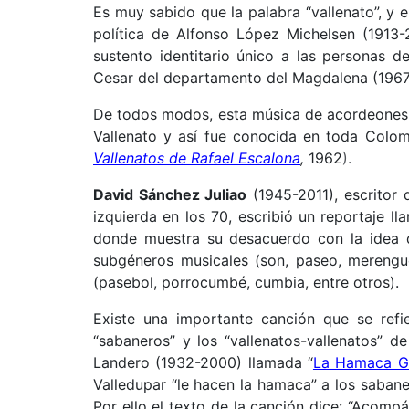
Es muy sabido que la palabra “vallenato”, y e
política de Alfonso López Michelsen (1913-
sustento identitario único a las personas d
Cesar del departamento del Magdalena (1967)
De todos modos, esta música de acordeones 
Vallenato y así fue conocida en toda Colom
Vallenatos de Rafael Escalona
,
1962
).
David Sánchez Juliao
(1945-2011), escritor
izquierda en los 70, escribió un reportaje ll
donde muestra su desacuerdo con la idea de
subgéneros musicales (son, paseo, merengu
(pasebol, porrocumbé, cumbia, entre otros).
Existe una importante canción que se refie
“sabaneros” y los “vallenatos-vallenatos” d
Landero (1932-2000) llamada “
La Hamaca G
Valledupar “le hacen la hamaca” a los sabaner
Por ello el texto de la canción dice: “Acomp