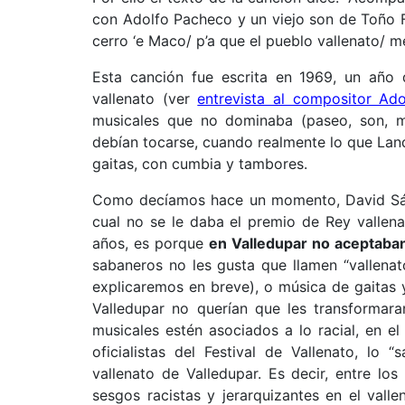
con Adolfo Pacheco y un viejo son de Toño 
cerro ‘e Maco/ p’a que el pueblo vallenato/ m
Esta canción fue escrita en 1969, un año
vallenato (ver
entrevista al compositor Ad
musicales que no dominaba (paseo, son, m
debían tocarse, cuando realmente lo que Lan
gaitas, con cumbia y tambores.
Como decíamos hace un momento, David Sánc
cual no se le daba el premio de Rey vallen
años, es porque
en Valledupar no aceptaban
sabaneros no les gusta que llamen “vallena
explicaremos en breve), o música de gaitas
Valledupar no querían que les transformara
musicales estén asociados a lo racial, en e
oficialistas del Festival de Vallenato, lo
vallenato de Valledupar. Es decir, entre los
sesgos racistas y jerarquizantes en el val