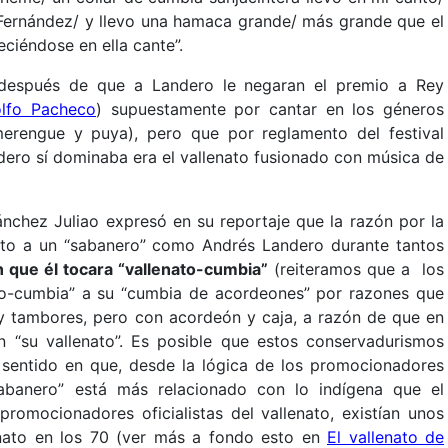
Fernández/ y llevo una hamaca grande/ más grande que el
eciéndose en ella cante”.
 después de que a Landero le negaran el premio a Rey
olfo Pacheco
) supuestamente por cantar en los géneros
erengue y puya), pero que por reglamento del festival
dero sí dominaba era el vallenato fusionado con música de
hez Juliao expresó en su reportaje que la razón por la
ato a un “sabanero” como Andrés Landero durante tantos
 que él tocara “vallenato-cumbia”
(reiteramos que a los
to-cumbia” a su “cumbia de acordeones” por razones que
 y tambores, pero con acordeón y caja, a razón de que en
n “su vallenato”. Es posible que estos conservadurismos
l sentido en que, desde la lógica de los promocionadores
 “sabanero” está más relacionado con lo indígena que el
 promocionadores oficialistas del vallenato, existían unos
lenato en los 70 (ver más a fondo esto en
El vallenato de