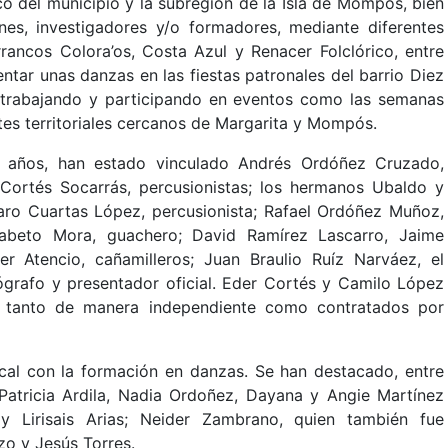
co del municipio y la subregión de la Isla de Mompós, bien
ines, investigadores y/o formadores, mediante diferentes
ancos Colora’os, Costa Azul y Renacer Folclórico, entre
sentar unas danzas en las fiestas patronales del barrio Diez
 trabajando y participando en eventos como las semanas
entes territoriales cercanos de Margarita y Mompós.
os años, han estado vinculado Andrés Ordóñez Cruzado,
 Cortés Socarrás, percusionistas; los hermanos Ubaldo y
varo Cuartas López, percusionista; Rafael Ordóñez Muñoz,
 Cabeto Mora, guachero; David Ramírez Lascarro, Jaime
r Atencio, cañamilleros; Juan Braulio Ruíz Narváez, el
ógrafo y presentador oficial. Eder Cortés y Camilo López
, tanto de manera independiente como contratados por
al con la formación en danzas. Se han destacado, entre
s: Patricia Ardila, Nadia Ordoñez, Dayana y Angie Martínez
y Lirisais Arias; Neider Zambrano, quien también fue
zo y Jesús Torres.