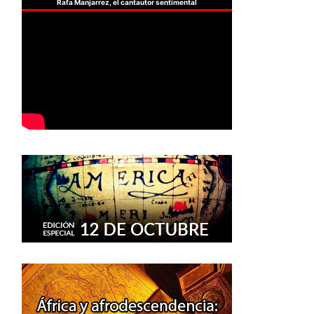
Rafa Manjarrez, el cantautor sentimental