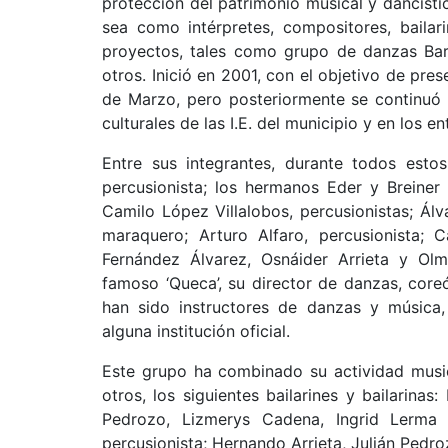
protección del patrimonio musical y dancísti
sea como intérpretes, compositores, bailar
proyectos, tales como grupo de danzas Barr
otros. Inició en 2001, con el objetivo de pre
de Marzo, pero posteriormente se continuó
culturales de las I.E. del municipio y en los 
Entre sus integrantes, durante todos est
percusionista; los hermanos Eder y Breiner
Camilo López Villalobos, percusionistas; Ál
maraquero; Arturo Alfaro, percusionista;
Fernández Álvarez, Osnáider Arrieta y Olme
famoso ‘Queca’, su director de danzas, core
han sido instructores de danzas y música
alguna institución oficial.
Este grupo ha combinado su actividad music
otros, los siguientes bailarines y bailarina
Pedrozo, Lizmerys Cadena, Ingrid Lerma 
percusionista; Hernando Arrieta, Julián Pedro