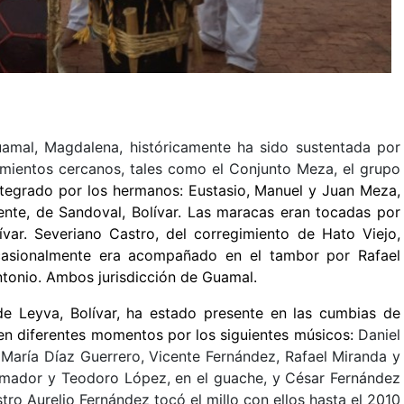
amal, Magdalena, históricamente ha sido sustentada por
imientos cercanos, tales como el Conjunto Meza, el grupo
ntegrado por los hermanos: Eustasio, Manuel y Juan Meza,
mente, de Sandoval, Bolívar. Las maracas eran tocadas por
ar. Severiano Castro, del corregimiento de Hato Viejo,
casionalmente era acompañado en el tambor por Rafael
ntonio. Ambos jurisdicción de Guamal.
e Leyva, Bolívar, ha estado presente en las cumbias de
en diferentes momentos por los siguientes músicos:
Daniel
 María Díaz Guerrero, Vicente Fernández, Rafael Miranda y
mador y Teodoro López, en el guache, y César Fernández
tro Aurelio Fernández tocó el millo con ellos hasta el 2010