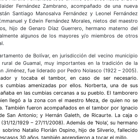
o Jaider Fernández Zambrano, acompañado de una nueva
están Santiago Manosalva Fernández y Leonel Fernández
, Emmanuel y Edwin Fernández Morales, nietos del maestro
íos, hijo de Genaro Díaz Guerrero, hermano materno del
nalmente algunos de los mayores y/o miembros de otros
l.
tamento de Bolívar, en jurisdicción del vecino municipio
rural de Guamal, muy importantes en la tradición de la
ián Jiménez, fue liderado por Pedro Nolasco (1922 – 2005).
lador y tocaba el tambor, en caso de ser necesario.
as cumbias amenizadas por ellos. Norberta, una de sus
añaba en las cumbias cercanas a su pueblo. El tamborero
quien llegó a la zona con el maestro Meza, de quien no se
ia. También fueron acompañados en el tambor por Ignacio
e San Antonio; y Hernán Galeth, de Ricaurte. La caja o
n (31/12/1929 – 27/11/2008). Además de ‘Nola’, su hermano
obrino Natalio Florián Ospino, hijo de Silverio, fallecido
escasos 30 años, también aprendieron a tocar el millo.