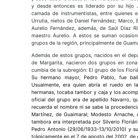
y desde entonces es liderado por su hij
camada de instrumentistas, entre quienes 
Urrutia, nietos de Daniel Fernández; Marco
Aurelio Fernández, además, de Saúl Díaz R
maestro Aurelio. A estos se suman ocasio
grupos de la región, principalmente de Guama
Además de estos grupos, nacidos en el depar
de Margarita, nacieron dos grupos en zona 
cumbia de la subregión: El grupo de los Flor
Su hermano mayor, Pedro Pablo, fue bai
Usualmente, era quien abría el ruedo en l
hermanas, tocaba tambor y caja y los acomp
oficial del grupo era de apellido Navarro, 
recuerda el nombre ni se sabe la procedenc
Martínez, de Guaimaral; Modesto Arnache, d
tambora era interpretada por Silverio Floriá
Pedro Antonio (29/06/1933-13/10/2010) y su s
trágicamente en el 7 de agosto del 2002, de 