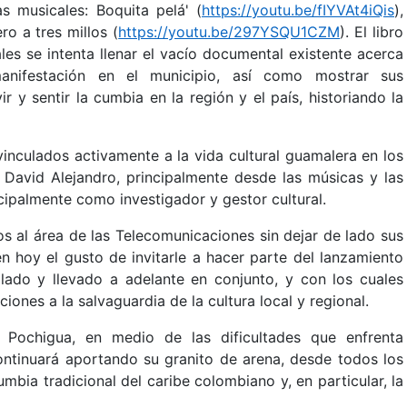
s musicales: Boquita pelá' (
https://youtu.be/fIYVAt4iQis
),
ero a tres millos (
https://youtu.be/297YSQU1CZM
). El libro
les se intenta llenar el vacío documental existente acerca
anifestación en el municipio, así como mostrar sus
ir y sentir la cumbia en la región y el país, historiando la
nculados activamente a la vida cultural guamalera en los
. David Alejandro, principalmente desde las músicas y las
ncipalmente como investigador y gestor cultural.
s al área de las Telecomunicaciones sin dejar de lado sus
nen hoy el gusto de invitarle a hacer parte del lanzamiento
llado y llevado a adelante en conjunto, y con los cuales
ones a la salvaguardia de la cultura local y regional.
 Pochigua, en medio de las dificultades que enfrenta
continuará aportando su granito de arena, desde todos los
umbia tradicional del caribe colombiano y, en particular, la