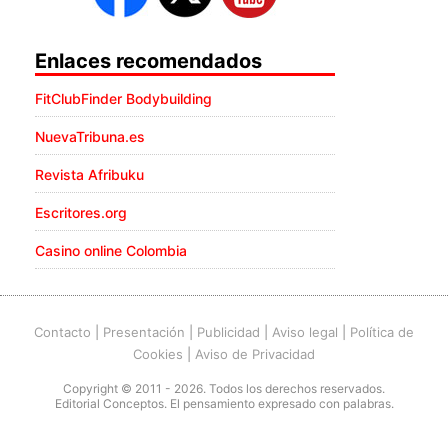
Enlaces recomendados
FitClubFinder Bodybuilding
NuevaTribuna.es
Revista Afribuku
Escritores.org
Casino online Colombia
Contacto
|
Presentación
|
Publicidad
|
Aviso legal
|
Política de
Cookies
|
Aviso de Privacidad
Copyright © 2011 - 2026. Todos los derechos reservados.
Editorial Conceptos. El pensamiento expresado con palabras.