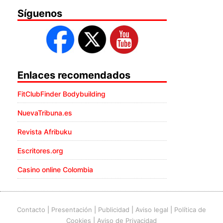
Síguenos
Enlaces recomendados
FitClubFinder Bodybuilding
NuevaTribuna.es
Revista Afribuku
Escritores.org
Casino online Colombia
Contacto
|
Presentación
|
Publicidad
|
Aviso legal
|
Política de
Cookies
|
Aviso de Privacidad