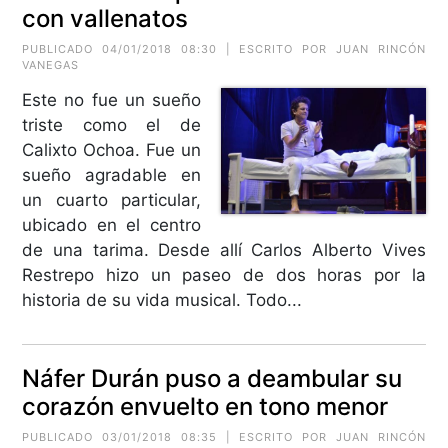
con vallenatos
PUBLICADO 04/01/2018 08:30 | ESCRITO POR
JUAN RINCÓN
VANEGAS
Este no fue un sueño
triste como el de
Calixto Ochoa. Fue un
sueño agradable en
un cuarto particular,
ubicado en el centro
de una tarima. Desde allí Carlos Alberto Vives
Restrepo hizo un paseo de dos horas por la
historia de su vida musical. Todo...
Náfer Durán puso a deambular su
corazón envuelto en tono menor
PUBLICADO 03/01/2018 08:35 | ESCRITO POR
JUAN RINCÓN