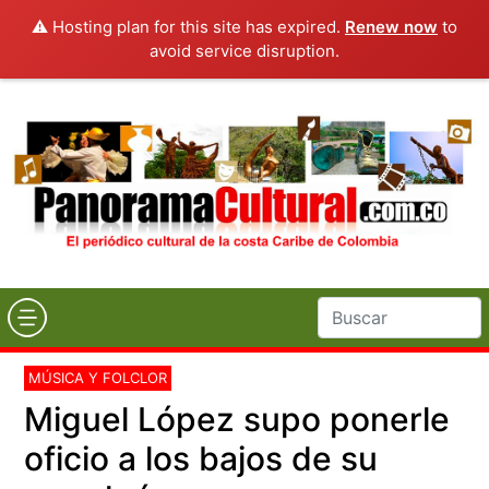
⚠️ Hosting plan for this site has expired.
Renew now
to
avoid service disruption.
MÚSICA Y FOLCLOR
Miguel López supo ponerle
oficio a los bajos de su