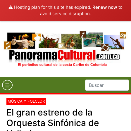
⚠️ Hosting plan for this site has expired.
Renew now
to
avoid service disruption.
MÚSICA Y FOLCLOR
El gran estreno de la
Orquesta Sinfónica de