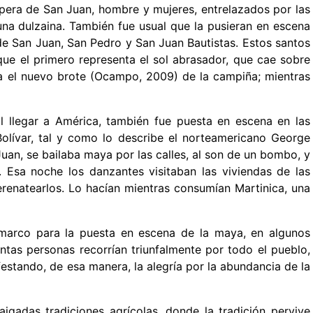
íspera de San Juan, hombre y mujeres, entrelazados por las
una dulzaina. También fue usual que la pusieran en escena
de San Juan, San Pedro y San Juan Bautistas. Estos santos
ue el primero representa el sol abrasador, que cae sobre
ra el nuevo brote (Ocampo, 2009) de la campiña; mientras
al llegar a América, también fue puesta en escena en las
Bolívar, tal y como lo describe el norteamericano George
 Juan, se bailaba maya por las calles, al son de un bombo, y
. Esa noche los danzantes visitaban las viviendas de las
renatearlos. Lo hacían mientras consumían Martinica, una
 marco para la puesta en escena de la maya, en algunos
entas personas recorrían triunfalmente por todo el pueblo,
festando, de esa manera, la alegría por la abundancia de la
igadas tradiciones agrícolas, donde la tradición pervive