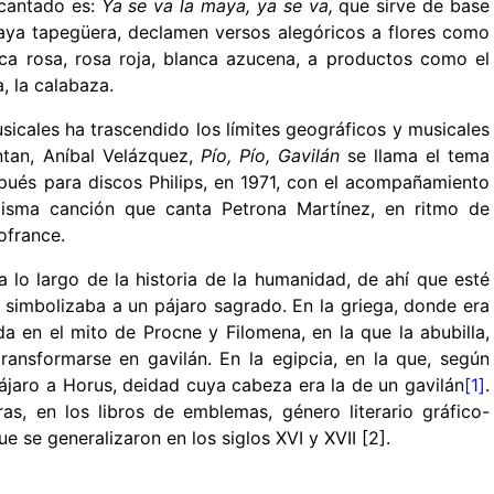
 cantado es:
Ya se va la maya, ya se va,
que sirve de base
maya tapegüera, declamen versos alegóricos a flores como
anca rosa, rosa roja, blanca azucena, a productos como el
a, la calabaza.
sicales ha trascendido los límites geográficos y musicales
ntan, Aníbal Velázquez,
Pío, Pío, Gavilán
se llama el tema
spués para discos Philips, en 1971, con el acompañamiento
isma canción que canta Petrona Martínez, en ritmo de
ofrance.
 lo largo de la historia de la humanidad, de ahí que esté
 simbolizaba a un pájaro sagrado. En la griega, donde era
 en el mito de Procne y Filomena, en la que la abubilla,
ransformarse en gavilán. En la egipcia, en la que, según
ájaro a Horus, deidad cuya cabeza era la de un gavilán
[1]
.
s, en los libros de emblemas, género literario gráfico-
ue se generalizaron en los siglos XVI y XVII
[2]
.