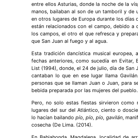
entre ellos Asturias, donde la noche de la v
manos, bailaban al son de un tamboril y de 
en otros lugares de Europa durante los días 
están relacionados con el campo, debido a q
los campos, el otro el que refresca y prepa
que San Juan al fuego y al agua.
Esta tradición dancística musical europea, 
fechas anteriores, como sucedía en Evitar, 
List (1994), donde, el 24 de julio, día de San
cantaban lo que en ese lugar llama Gavilán
personas que se llaman Juan o Juan, para se
bebida preparada por las mujeres del pueblo.
Pero, no solo estas fiestas sirvieron como
lugares del sur del Atlántico, ciento o dosci
lo hacían bailando
pío, pío, pío, gavilán
, mani
cosecha (De Lima. (2014).
En Bahiahonda, Magdalena, localidad de arra