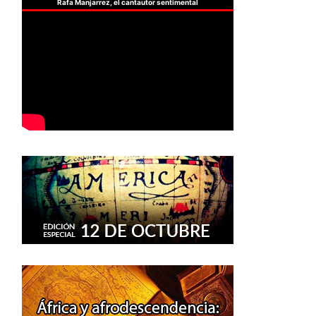
Rafa Manjarrez, el cantautor sentimental