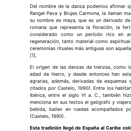
Del nombre de la danza podemos afirmar q
Rangel Pava y Brujes Carmona, la llaman mal
su nombre es maya, que es un derivado de 
romana que representa
la floración,
la fer
considerado como un período rico en ac
regeneración, tanto material como espiritua
ceremonias rituales más antiguas son aquella
[1]
,
El origen de las danzas de trenzas, como l
edad de hierro, y desde entonces han estad
agrarias, además, derivadas de esquemas s
citados por Castelo, 1990). Entre
los habita
Ibérica, entre el siglo VI a. C., también hi
menciona en sus textos
el geógrafo y viajer
bebida, bailan en ruedas acompañados por
(Castelo, 1990).
Esta tradición llegó de España al Caribe co