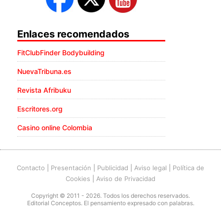
Enlaces recomendados
FitClubFinder Bodybuilding
NuevaTribuna.es
Revista Afribuku
Escritores.org
Casino online Colombia
Contacto
|
Presentación
|
Publicidad
|
Aviso legal
|
Política de
Cookies
|
Aviso de Privacidad
Copyright © 2011 - 2026. Todos los derechos reservados.
Editorial Conceptos. El pensamiento expresado con palabras.