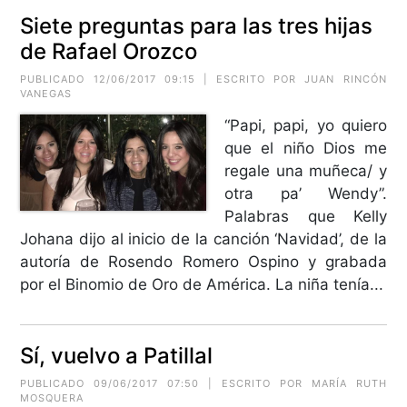
Siete preguntas para las tres hijas
de Rafael Orozco
PUBLICADO 12/06/2017 09:15 | ESCRITO POR
JUAN RINCÓN
VANEGAS
“Papi, papi, yo quiero
que el niño Dios me
regale una muñeca/ y
otra pa’ Wendy”.
Palabras que Kelly
Johana dijo al inicio de la canción ‘Navidad’, de la
autoría de Rosendo Romero Ospino y grabada
por el Binomio de Oro de América. La niña tenía...
Sí, vuelvo a Patillal
PUBLICADO 09/06/2017 07:50 | ESCRITO POR MARÍA RUTH
MOSQUERA