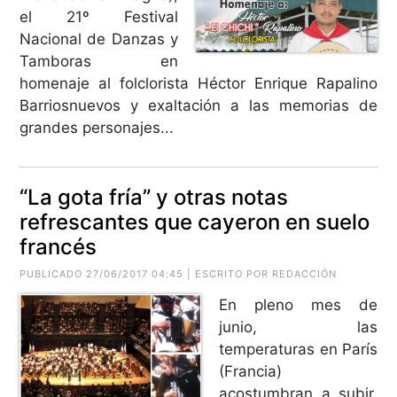
el 21º Festival
Nacional de Danzas y
Tamboras en
homenaje al folclorista Héctor Enrique Rapalino
Barriosnuevos y exaltación a las memorias de
grandes personajes...
“La gota fría” y otras notas
refrescantes que cayeron en suelo
francés
PUBLICADO 27/06/2017 04:45 | ESCRITO POR REDACCIÓN
En pleno mes de
junio, las
temperaturas en París
(Francia)
acostumbran a subir,