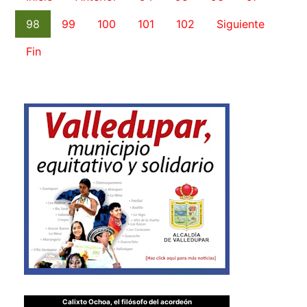
98
99
100
101
102
Siguiente
Fin
Calixto Ochoa, el filósofo del acordeón