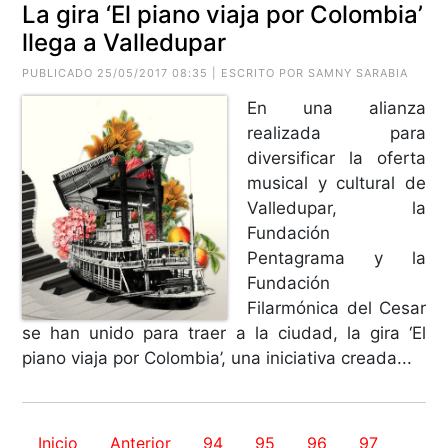
La gira ‘El piano viaja por Colombia’
llega a Valledupar
PUBLICADO 25/05/2017 08:35 | ESCRITO POR SAMNY SARABIA
En una alianza
realizada para
diversificar la oferta
musical y cultural de
Valledupar, la
Fundación
Pentagrama y la
Fundación
Filarmónica del Cesar
se han unido para traer a la ciudad, la gira ‘El
piano viaja por Colombia’, una iniciativa creada...
Inicio
Anterior
94
95
96
97