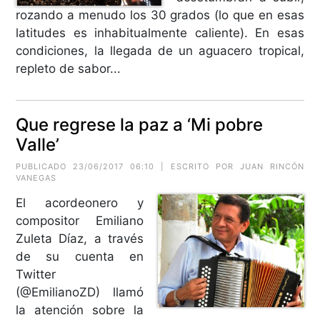
rozando a menudo los 30 grados (lo que en esas
latitudes es inhabitualmente caliente). En esas
condiciones, la llegada de un aguacero tropical,
repleto de sabor...
Que regrese la paz a ‘Mi pobre
Valle’
PUBLICADO 23/06/2017 06:10 | ESCRITO POR
JUAN RINCÓN
VANEGAS
El acordeonero y
compositor Emiliano
Zuleta Díaz, a través
de su cuenta en
Twitter
(@EmilianoZD) llamó
la atención sobre la