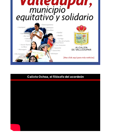
Calixto Ochoa, el filósofo del acordeón