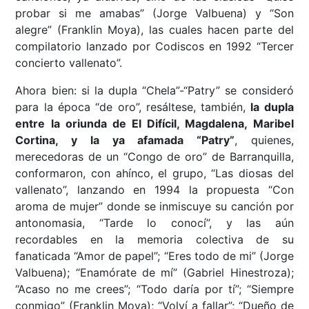
probar si me amabas” (Jorge Valbuena) y “Son
alegre” (Franklin Moya), las cuales hacen parte del
compilatorio lanzado por Codiscos en 1992 “Tercer
concierto vallenato”.
Ahora bien: si la dupla “Chela”-“Patry” se consideró
para la época “de oro”, resáltese, también,
la dupla
entre la oriunda de El Difícil, Magdalena, Maribel
Cortina, y la ya afamada “Patry”
, quienes,
merecedoras de un “Congo de oro” de Barranquilla,
conformaron, con ahínco, el grupo, “Las diosas del
vallenato”, lanzando en 1994 la propuesta “Con
aroma de mujer” donde se inmiscuye su canción por
antonomasia, “Tarde lo conocí”, y las aún
recordables en la memoria colectiva de su
fanaticada “Amor de papel”; “Eres todo de mi” (Jorge
Valbuena); “Enamórate de mí” (Gabriel Hinestroza);
“Acaso no me crees”; “Todo daría por tí”; “Siempre
conmigo” (Franklin Moya); “Volví a fallar”; “Dueño de