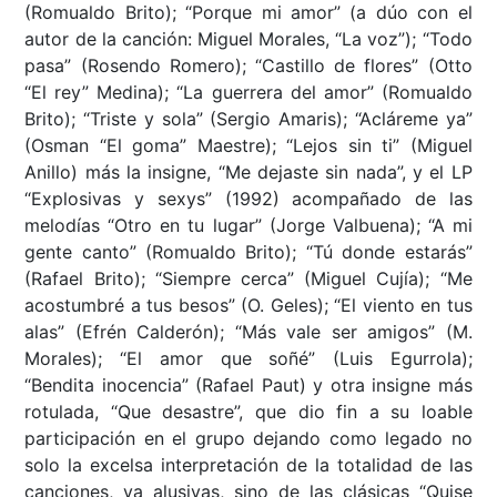
(Romualdo Brito); “Porque mi amor” (a dúo con el
autor de la canción: Miguel Morales, “La voz”); “Todo
pasa” (Rosendo Romero); “Castillo de flores” (Otto
“El rey” Medina); “La guerrera del amor” (Romualdo
Brito); “Triste y sola” (Sergio Amaris); “Acláreme ya”
(Osman “El goma” Maestre); “Lejos sin ti” (Miguel
Anillo) más la insigne, “Me dejaste sin nada”, y el LP
“Explosivas y sexys” (1992) acompañado de las
melodías “Otro en tu lugar” (Jorge Valbuena); “A mi
gente canto” (Romualdo Brito); “Tú donde estarás”
(Rafael Brito); “Siempre cerca” (Miguel Cujía); “Me
acostumbré a tus besos” (O. Geles); “El viento en tus
alas” (Efrén Calderón); “Más vale ser amigos” (M.
Morales); “El amor que soñé” (Luis Egurrola);
“Bendita inocencia” (Rafael Paut) y otra insigne más
rotulada, “Que desastre”, que dio fin a su loable
participación en el grupo dejando como legado no
solo la excelsa interpretación de la totalidad de las
canciones, ya alusivas, sino de las clásicas “Quise