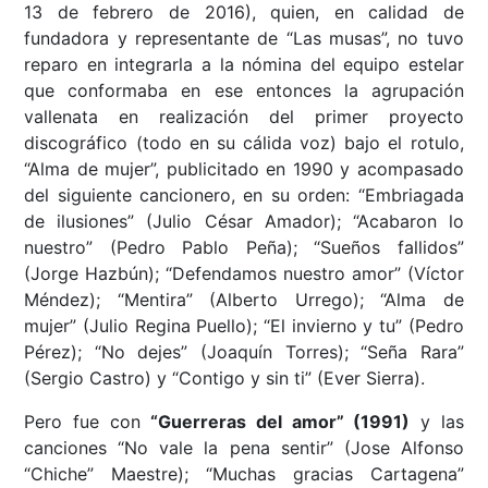
13 de febrero de 2016), quien, en calidad de
fundadora y representante de “Las musas”, no tuvo
reparo en integrarla a la nómina del equipo estelar
que conformaba en ese entonces la agrupación
vallenata en realización del primer proyecto
discográfico (todo en su cálida voz) bajo el rotulo,
“Alma de mujer”, publicitado en 1990 y acompasado
del siguiente cancionero, en su orden: “Embriagada
de ilusiones” (Julio César Amador); “Acabaron lo
nuestro” (Pedro Pablo Peña); “Sueños fallidos”
(Jorge Hazbún); “Defendamos nuestro amor” (Víctor
Méndez); “Mentira” (Alberto Urrego); “Alma de
mujer” (Julio Regina Puello); “El invierno y tu” (Pedro
Pérez); “No dejes” (Joaquín Torres); “Seña Rara”
(Sergio Castro) y “Contigo y sin ti” (Ever Sierra).
Pero fue con
“Guerreras del amor” (1991)
y las
canciones “No vale la pena sentir” (Jose Alfonso
“Chiche” Maestre); “Muchas gracias Cartagena”