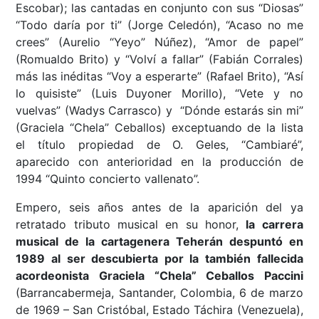
Escobar); las cantadas en conjunto con sus “Diosas”
“Todo daría por ti” (Jorge Celedón), “Acaso no me
crees” (Aurelio “Yeyo” Núñez), “Amor de papel”
(Romualdo Brito) y “Volví a fallar” (Fabián Corrales)
más las inéditas “Voy a esperarte” (Rafael Brito), “Así
lo quisiste” (Luis Duyoner Morillo), “Vete y no
vuelvas” (Wadys Carrasco) y “Dónde estarás sin mi”
(Graciela “Chela” Ceballos) exceptuando de la lista
el título propiedad de O. Geles, “Cambiaré”,
aparecido con anterioridad en la producción de
1994 “Quinto concierto vallenato”.
Empero, seis años antes de la aparición del ya
retratado tributo musical en su honor,
la carrera
musical de la cartagenera Teherán despuntó en
1989 al ser descubierta por la también fallecida
acordeonista Graciela “Chela” Ceballos Paccini
(Barrancabermeja, Santander, Colombia, 6 de marzo
de 1969 – San Cristóbal, Estado Táchira (Venezuela),