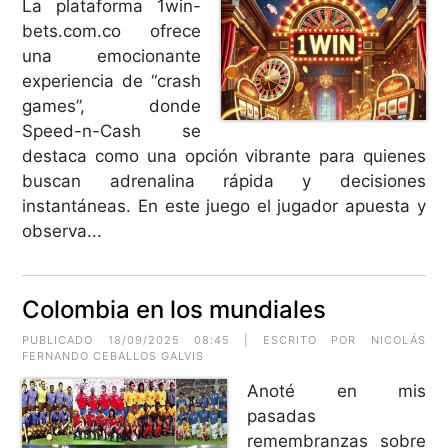
La plataforma 1win-
bets.com.co ofrece
una emocionante
experiencia de “crash
games”, donde
Speed-n-Cash se
destaca como una opción vibrante para quienes
buscan adrenalina rápida y decisiones
instantáneas. En este juego el jugador apuesta y
observa...
Colombia en los mundiales
PUBLICADO 18/09/2025 08:45 | ESCRITO POR
NICOLÁS
FERNANDO CEBALLOS GALVIS
Anoté en mis
pasadas
remembranzas sobre