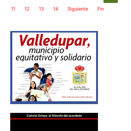
11
12
13
14
Siguiente
Fin
Calixto Ochoa, el filósofo del acordeón