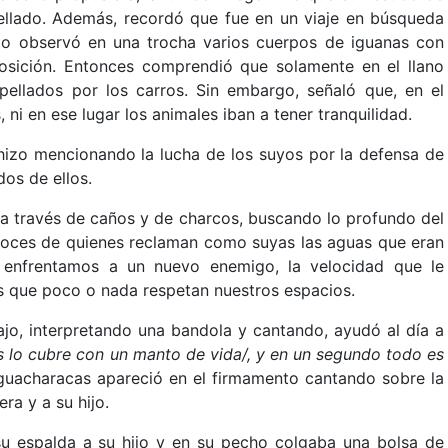
trellado. Además, recordó que fue en un viaje en búsqueda
ando observó en una trocha varios cuerpos de iguanas con
sición. Entonces comprendió que solamente en el llano
opellados por los carros. Sin embargo, señaló que, en el
, ni en ese lugar los animales iban a tener tranquilidad.
 hizo mencionando la lucha de los suyos por la defensa de
os de ellos.
a través de caños y de charcos, buscando lo profundo del
 voces de quienes reclaman como suyas las aguas que eran
enfrentamos a un nuevo enemigo, la velocidad que le
s que poco o nada respetan nuestros espacios.
ajo, interpretando una bandola y cantando, ayudó al día a
 lo cubre con un manto de vida/, y en un segundo todo es
guacharacas apareció en el firmamento cantando sobre la
ra y a su hijo.
u espalda a su hijo y en su pecho colgaba una bolsa de