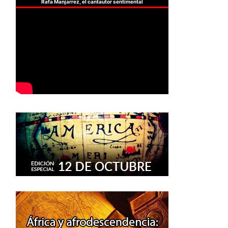
Rafa Manjarrez, el cantautor sentimental