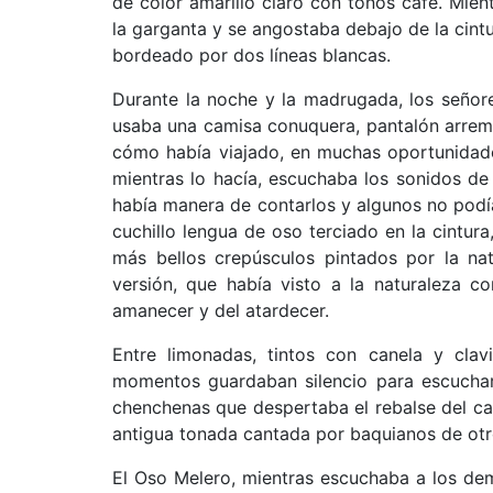
de color amarillo claro con tonos café. Mien
la garganta y se angostaba debajo de la cintu
bordeado por dos líneas blancas.
Durante la noche y la madrugada, los señores
usaba una camisa conuquera, pantalón arrem
cómo había viajado, en muchas oportunidades
mientras lo hacía, escuchaba los sonidos d
había manera de contarlos y algunos no podían
cuchillo lengua de oso terciado en la cintu
más bellos crepúsculos pintados por la na
versión, que había visto a la naturaleza c
amanecer y del atardecer.
Entre limonadas, tintos con canela y clavi
momentos guardaban silencio para escuchar l
chenchenas que despertaba el rebalse del ca
antigua tonada cantada por baquianos de otr
El Oso Melero, mientras escuchaba a los dem