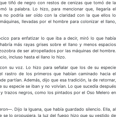
a que tiñó de negro con restos de cenizas que tomó de la
omó la palabra. Lo hizo, para mencionar que, llegaría el
no podría ser oído con la claridad con la que ellos lo
máquinas, llevadas por el hombre para colonizar el llano,
cico para enfatizar lo que iba a decir, miró lo que había
 habría más rayas grises sobre el llano y menos espacios
a zozobra de ser atropellados por las máquinas del hombre.
o, incluso hasta el llano lo hizo.
 con su voz. Lo hizo para señalar que los de su especie
 el rastro de los primeros que habían caminado hacia el
de partían. Además, dijo que esa tradición, la de retornar,
 su especie se iban y no volvían. Lo que sucedía después
y trazos negros, como los pintados por el Oso Melero en
on—. Dijo la Iguana, que había guardado silencio. Ella, al
ue se lo propusiera, la luz del fuego hizo que su vestido de