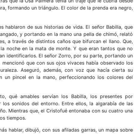
tras que la Osa Palmera tenía un traje que le cubría desde
ra, formando un triángulo. El color de la prenda era negro,
 hablaron de sus historias de vida. El señor Babilla, que
angado, y portando en la mano una pella de chimó, relató
, a través de distintos caños que bifurcan el llano. Que,
e la noche en la mata de monte. Y que eran tantos que no
 identificarlos. El señor Zorro, por su parte, portando un
ra, mencionó que con sus ojos vivaces había observado los
turaleza. Aseguró, además, con voz que hacía cierta su
on un pincel en la mano, perfeccionando los colores del
to, qué amables servían los Babilla, los presentes por
os sonidos del entorno. Entre ellos, la algarabía de las
ño. Mientras que, el Cristofué entonaba con su cuatro una
os tiempos.
ás hablar, dibujó, con sus afiladas garras, un mapa sobre