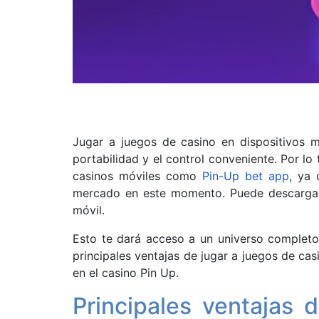
Jugar a juegos de casino en dispositivos m
portabilidad y el control conveniente. Por l
casinos móviles como
Pin-Up bet app
, ya 
mercado en este momento. Puede descargar l
móvil.
Esto te dará acceso a un universo completo
principales ventajas de jugar a juegos de ca
en el casino Pin Up.
Principales ventajas 