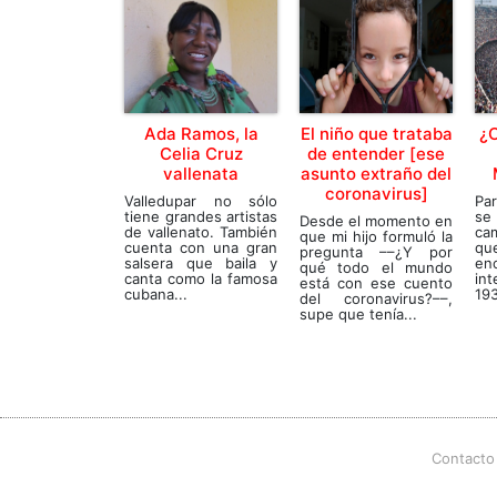
Ada Ramos, la
El niño que trataba
¿
Celia Cruz
de entender [ese
vallenata
asunto extraño del
coronavirus]
Valledupar no sólo
Pa
tiene grandes artistas
se
Desde el momento en
de vallenato. También
ca
que mi hijo formuló la
cuenta con una gran
qu
pregunta ––¿Y por
salsera que baila y
en
qué todo el mundo
canta como la famosa
in
está con ese cuento
cubana...
193
del coronavirus?––,
supe que tenía...
Contacto