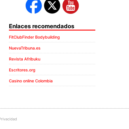
Enlaces recomendados
FitClubFinder Bodybuilding
NuevaTribuna.es
Revista Afribuku
Escritores.org
Casino online Colombia
Privacidad