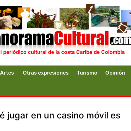
Artes
Otras expresiones
Turismo
Opinión
é jugar en un casino móvil es