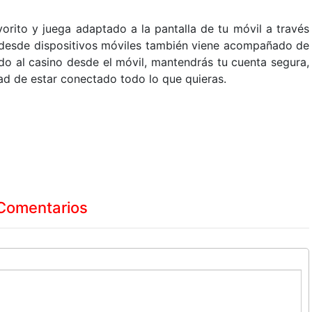
vorito y juega adaptado a la pantalla de tu móvil a través
s desde dispositivos móviles también viene acompañado de
o al casino desde el móvil, mantendrás tu cuenta segura,
ad de estar conectado todo lo que quieras.
Comentarios