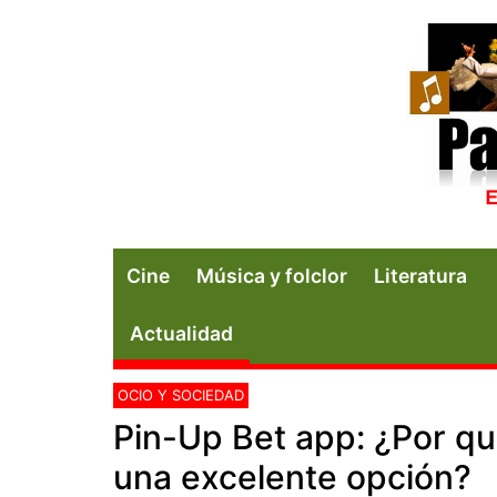
Cine
Música y folclor
Literatura
Actualidad
OCIO Y SOCIEDAD
Pin-Up Bet app: ¿Por qu
una excelente opción?