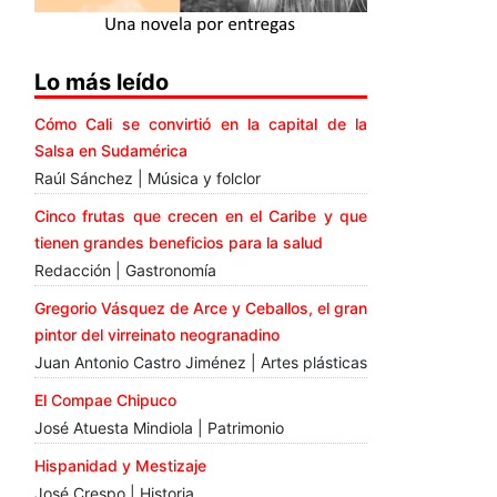
Lo más leído
Cómo Cali se convirtió en la capital de la
Salsa en Sudamérica
Raúl Sánchez | Música y folclor
Cinco frutas que crecen en el Caribe y que
tienen grandes beneficios para la salud
Redacción | Gastronomía
Gregorio Vásquez de Arce y Ceballos, el gran
pintor del virreinato neogranadino
Juan Antonio Castro Jiménez | Artes plásticas
El Compae Chipuco
José Atuesta Mindiola | Patrimonio
Hispanidad y Mestizaje
José Crespo | Historia