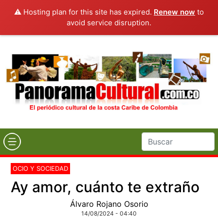
⚠️ Hosting plan for this site has expired.
Renew now
to
avoid service disruption.
OCIO Y SOCIEDAD
Ay amor, cuánto te extraño
Álvaro Rojano Osorio
14/08/2024 - 04:40