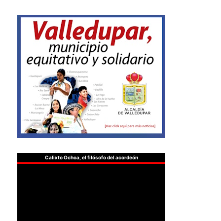
Calixto Ochoa, el filósofo del acordeón