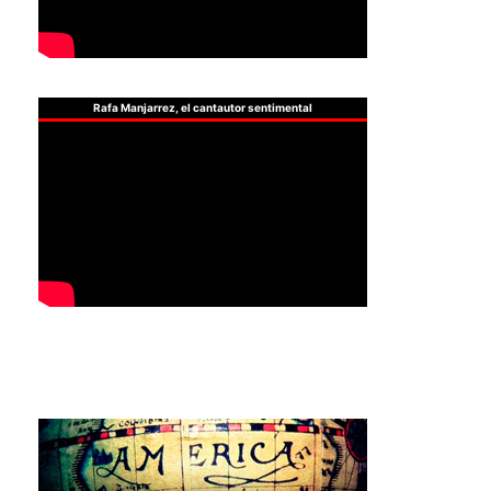
Rafa Manjarrez, el cantautor sentimental