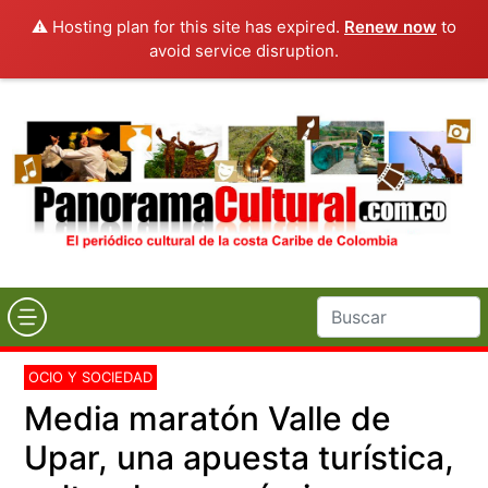
⚠️ Hosting plan for this site has expired.
Renew now
to
avoid service disruption.
OCIO Y SOCIEDAD
Media maratón Valle de
Upar, una apuesta turística,