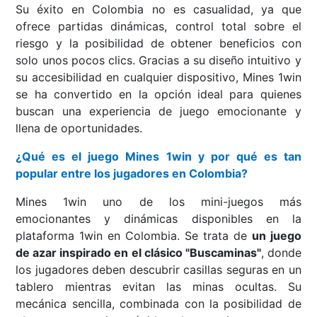
Su éxito en Colombia no es casualidad, ya que
ofrece partidas dinámicas, control total sobre el
riesgo y la posibilidad de obtener beneficios con
solo unos pocos clics. Gracias a su diseño intuitivo y
su accesibilidad en cualquier dispositivo, Mines 1win
se ha convertido en la opción ideal para quienes
buscan una experiencia de juego emocionante y
llena de oportunidades.
¿Qué es el juego Mines 1win y por qué es tan
popular entre los jugadores en Colombia?
Mines 1win uno de los mini-juegos más
emocionantes y dinámicas disponibles en la
plataforma 1win en Colombia. Se trata de
un juego
de azar inspirado en el clásico "Buscaminas"
, donde
los jugadores deben descubrir casillas seguras en un
tablero mientras evitan las minas ocultas. Su
mecánica sencilla, combinada con la posibilidad de