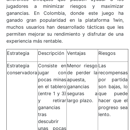
jugadores a minimizar riesgos y maximizar
ganancias. En Colombia, donde este juego ha
ganado gran popularidad en la plataforma 1win,
muchos usuarios han desarrollado tácticas que les
permiten mejorar su rendimiento y disfrutar de una
experiencia más rentable.
Estrategia
Descripción
Ventajas
Riesgos
Estrategia
Consiste en
Menor riesgo
Las
conservadora
jugar con
de perder la
recompensas
pocas minas
apuesta,
por partida
en el tablero
ganancias
son bajas, lo
(entre 1 y 3)
seguras a
que puede
y retirar
largo plazo.
hacer que el
ganancias
progreso sea
tras
lento.
descubrir
unas pocas