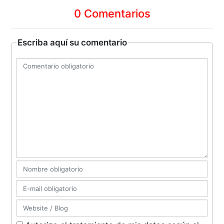
0 Comentarios
Escriba aquí su comentario