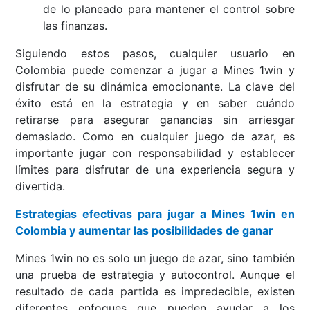
de lo planeado para mantener el control sobre
las finanzas.
Siguiendo estos pasos, cualquier usuario en
Colombia puede comenzar a jugar a Mines 1win y
disfrutar de su dinámica emocionante. La clave del
éxito está en la estrategia y en saber cuándo
retirarse para asegurar ganancias sin arriesgar
demasiado. Como en cualquier juego de azar, es
importante jugar con responsabilidad y establecer
límites para disfrutar de una experiencia segura y
divertida.
Estrategias efectivas para jugar a Mines 1win en
Colombia y aumentar las posibilidades de ganar
Mines 1win no es solo un juego de azar, sino también
una prueba de estrategia y autocontrol. Aunque el
resultado de cada partida es impredecible, existen
diferentes enfoques que pueden ayudar a los