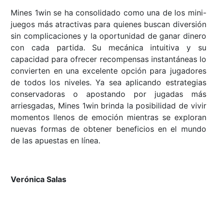
Mines 1win se ha consolidado como una de los mini-
juegos más atractivas para quienes buscan diversión
sin complicaciones y la oportunidad de ganar dinero
con cada partida. Su mecánica intuitiva y su
capacidad para ofrecer recompensas instantáneas lo
convierten en una excelente opción para jugadores
de todos los niveles. Ya sea aplicando estrategias
conservadoras o apostando por jugadas más
arriesgadas, Mines 1win brinda la posibilidad de vivir
momentos llenos de emoción mientras se exploran
nuevas formas de obtener beneficios en el mundo
de las apuestas en línea.
Verónica Salas