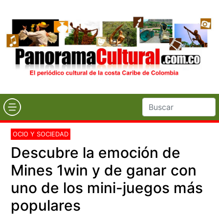
OCIO Y SOCIEDAD
Descubre la emoción de
Mines 1win y de ganar con
uno de los mini-juegos más
populares