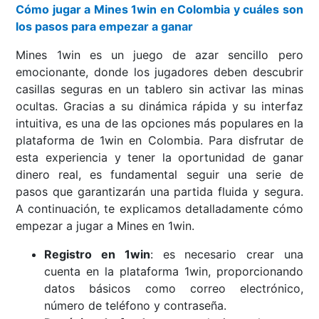
Cómo jugar a Mines 1win en Colombia y cuáles son
los pasos para empezar a ganar
Mines 1win es un juego de azar sencillo pero
emocionante, donde los jugadores deben descubrir
casillas seguras en un tablero sin activar las minas
ocultas. Gracias a su dinámica rápida y su interfaz
intuitiva, es una de las opciones más populares en la
plataforma de 1win en Colombia. Para disfrutar de
esta experiencia y tener la oportunidad de ganar
dinero real, es fundamental seguir una serie de
pasos que garantizarán una partida fluida y segura.
A continuación, te explicamos detalladamente cómo
empezar a jugar a Mines en 1win.
Registro en 1win
: es necesario crear una
cuenta en la plataforma 1win, proporcionando
datos básicos como correo electrónico,
número de teléfono y contraseña.