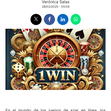
Verónica Salas
28/02/2025 - 05:09
En el mundo de los juegos de azar en línea, los