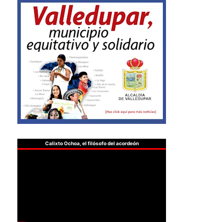
Calixto Ochoa, el filósofo del acordeón