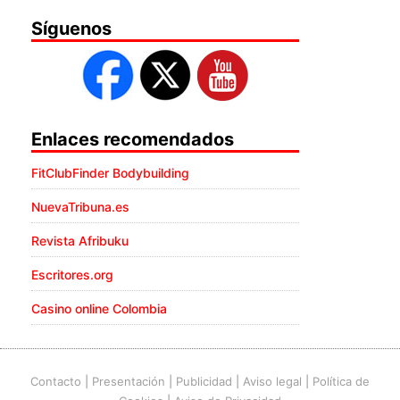
Síguenos
Enlaces recomendados
FitClubFinder Bodybuilding
NuevaTribuna.es
Revista Afribuku
Escritores.org
Casino online Colombia
Contacto
|
Presentación
|
Publicidad
|
Aviso legal
|
Política de