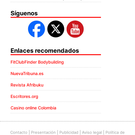
Síguenos
Enlaces recomendados
FitClubFinder Bodybuilding
NuevaTribuna.es
Revista Afribuku
Escritores.org
Casino online Colombia
Contacto
|
Presentación
|
Publicidad
|
Aviso legal
|
Política de