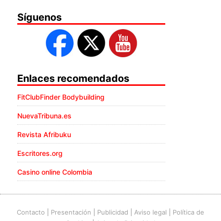
Síguenos
Enlaces recomendados
FitClubFinder Bodybuilding
NuevaTribuna.es
Revista Afribuku
Escritores.org
Casino online Colombia
Contacto
|
Presentación
|
Publicidad
|
Aviso legal
|
Política de