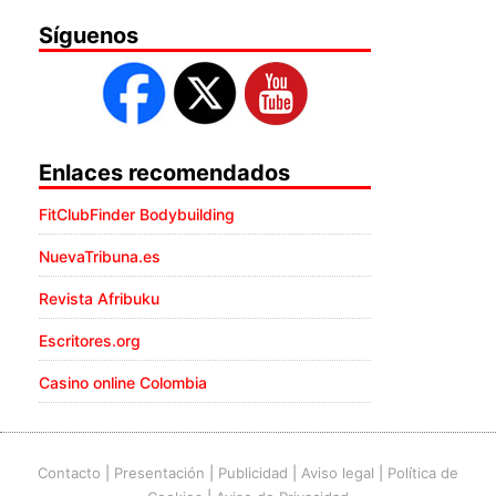
Síguenos
Enlaces recomendados
FitClubFinder Bodybuilding
NuevaTribuna.es
Revista Afribuku
Escritores.org
Casino online Colombia
Contacto
|
Presentación
|
Publicidad
|
Aviso legal
|
Política de