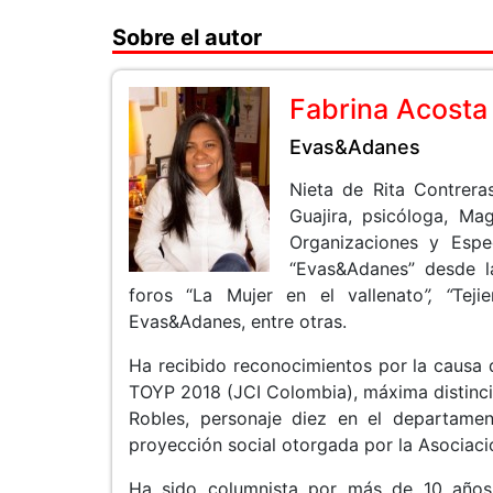
Sobre el autor
Fabrina Acosta
Evas&Adanes
Nieta de Rita Contrera
Guajira, psicóloga, Ma
Organizaciones y Espe
“Evas&Adanes” desde la
foros “La Mujer en el vallenato
”, “
Teji
Evas&Adanes, entre otras.
Ha recibido reconocimientos por la causa 
TOYP 2018 (JCI Colombia), máxima distinci
Robles, personaje diez en el departame
proyección social otorgada por la Asociaci
Ha sido columnista por más de 10 años