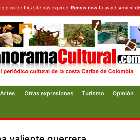
ng plan for this site has expired.
Renew now
to avoid service di
Artes
Otras expresiones
Turismo
Opinión
a valiente guerrera