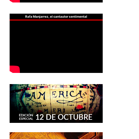
Rafa Manjarrez, el cantautor sentimental