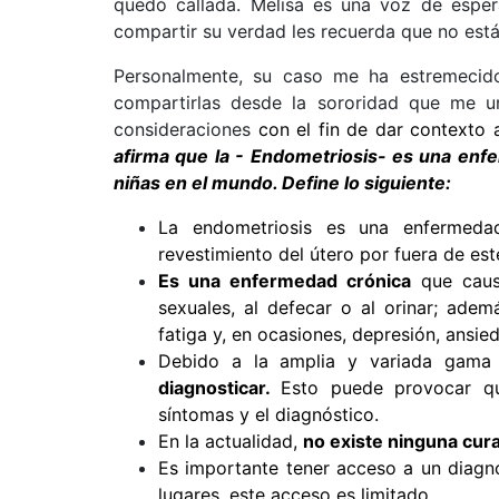
quedó callada. Melisa es una voz de esper
compartir su verdad les recuerda que no está
Personalmente, su caso me ha estremecido
compartirlas desde la sororidad que me u
consideraciones
con el fin de dar contexto 
afirma que la - Endometriosis- es una enf
niñas en el mundo. Define lo siguiente:
La endometriosis es una enfermedad
revestimiento del útero por fuera de est
Es una enfermedad crónica
que causa
sexuales, al defecar o al orinar; adem
fatiga y, en ocasiones, depresión, ansied
Debido a la amplia y variada gama 
diagnosticar.
Esto puede provocar qu
síntomas y el diagnóstico.
En la actualidad,
no existe ninguna cur
Es importante tener acceso a un diagn
lugares, este acceso es limitado.