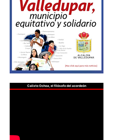
Calixto Ochoa, el filósofo del acordeón