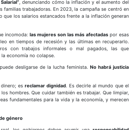
 Salarial”
, denunciando cómo la inflación y el aumento del
s familias trabajadoras. En 2023, la campaña se centró en
o que los salarios estancados frente a la inflación generan
que incomoda:
las mujeres son las más afectadas
por esas
leo en tiempos de recesión y las últimas en recuperarlo.
os con trabajos informales o mal pagados, las que
e la economía no colapse.
 puede desligarse de la lucha feminista.
No habrá justicia
s dinero; es
reclamar dignidad
. Es decirle al mundo que el
 los hombres. Que cuidar también es trabajar. Que limpiar,
reas fundamentales para la vida y la economía, y merecen
 de género
 real, los gobiernos deben asumir una
responsabilidad