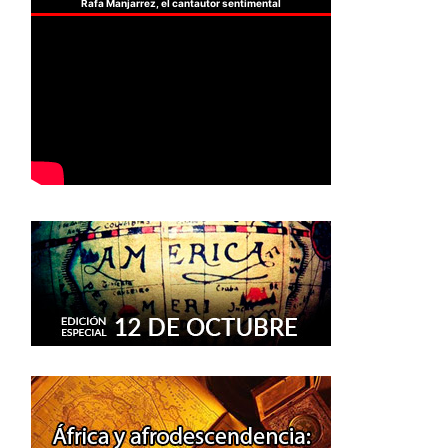
Rafa Manjarrez, el cantautor sentimental