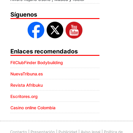
Síguenos
Enlaces recomendados
FitClubFinder Bodybuilding
NuevaTribuna.es
Revista Afribuku
Escritores.org
Casino online Colombia
Contacto
|
Presentación
|
Publicidad
|
Aviso legal
|
Política de