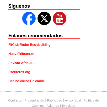
Síguenos
Enlaces recomendados
FitClubFinder Bodybuilding
NuevaTribuna.es
Revista Afribuku
Escritores.org
Casino online Colombia
Contacto
|
Presentación
|
Publicidad
|
Aviso legal
|
Política de
Cookies
|
Aviso de Privacidad