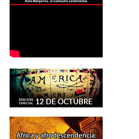
Rafa Manjarrez, el cantautor sentimental