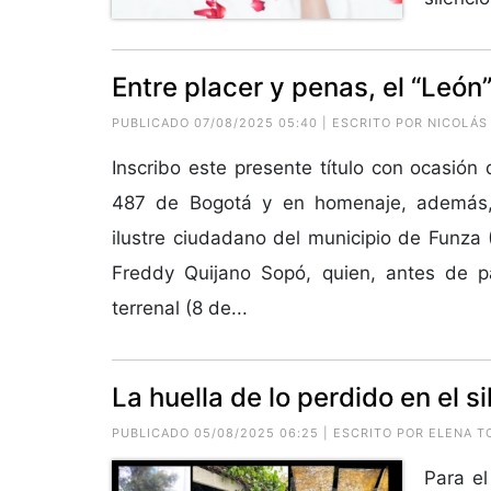
Entre placer y penas, el “León”
PUBLICADO 07/08/2025 05:40 | ESCRITO POR
NICOLÁS
Inscribo este presente título con ocasión
487 de Bogotá y en homenaje, además,
ilustre ciudadano del municipio de Funza 
Freddy Quijano Sopó, quien, antes de pa
terrenal (8 de...
La huella de lo perdido en el s
PUBLICADO 05/08/2025 06:25 | ESCRITO POR ELENA 
Para e