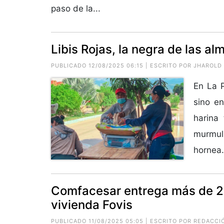
paso de la...
Libis Rojas, la negra de las a
PUBLICADO 12/08/2025 06:15 | ESCRITO POR JHAROLD
En La P
sino en
harina 
murmull
hornea.
Comfacesar entrega más de 23
vivienda Fovis
PUBLICADO 11/08/2025 05:05 | ESCRITO POR REDACCI