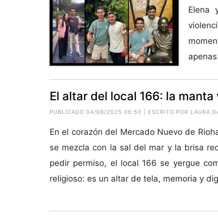
Elena 
violenc
moment
apenas 
El altar del local 166: la man
PUBLICADO 04/08/2025 06:50 | ESCRITO POR LAURA
En el corazón del Mercado Nuevo de Rioha
se mezcla con la sal del mar y la brisa rec
pedir permiso, el local 166 se yergue com
religioso: es un altar de tela, memoria y dig