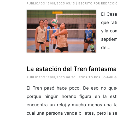
PUBLICADO 13/08/2025 05:15 | ESCRITO POR REDACCI
El Cesa
que rat
y la co
septiem
de...
La estación del Tren fantasm
PUBLICADO 12/08/2025 06:20 | ESCRITO POR
JOHARI 
El Tren pasó hace poco. De eso no queda
porque ningún horario figura en la es
encuentra un reloj y mucho menos una taq
cual una persona venda billetes, pero la 