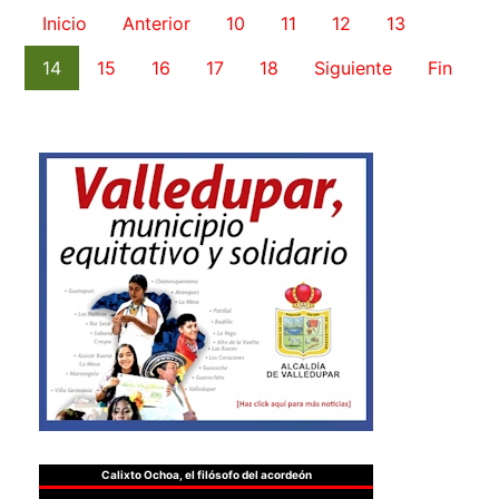
Inicio
Anterior
10
11
12
13
14
15
16
17
18
Siguiente
Fin
Calixto Ochoa, el filósofo del acordeón