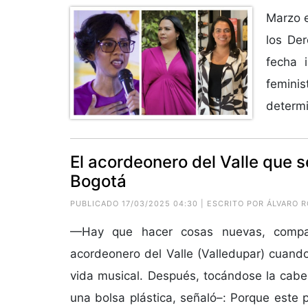
Marzo e
los De
fecha 
femini
determi
El acordeonero del Valle que s
Bogotá
PUBLICADO 17/03/2025 04:30 | ESCRITO POR
ÁLVARO 
—Hay que hacer cosas nuevas, compa
acordeonero del Valle (Valledupar) cuando
vida musical. Después, tocándose la cab
una bolsa plástica, señaló–: Porque este