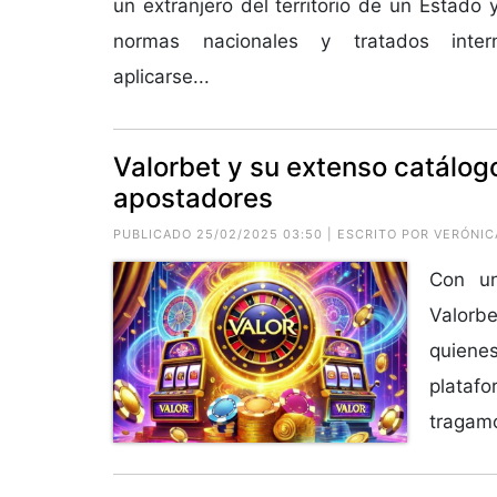
un extranjero del territorio de un Estado
normas nacionales y tratados inter
aplicarse...
Valorbet y su extenso catálog
apostadores
PUBLICADO 25/02/2025 03:50 | ESCRITO POR VERÓNIC
Con un
Valorb
quiene
platafo
tragamo