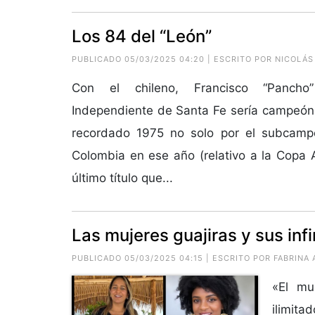
Los 84 del “León”
PUBLICADO 05/03/2025 04:20 | ESCRITO POR
NICOLÁS
Con el chileno, Francisco “Pancho
Independiente de Santa Fe sería campeón 
recordado 1975 no solo por el subcamp
Colombia en ese año (relativo a la Copa A
último título que...
Las mujeres guajiras y sus inf
PUBLICADO 05/03/2025 04:15 | ESCRITO POR
FABRINA
«El mu
ilimita