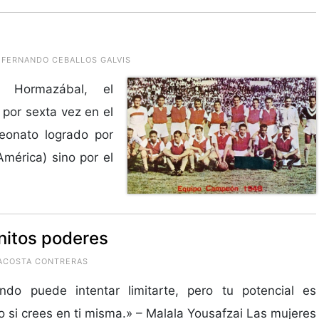
 FERNANDO CEBALLOS GALVIS
” Hormazábal, el
por sexta vez en el
eonato logrado por
mérica) sino por el
initos poderes
 ACOSTA CONTRERAS
ndo puede intentar limitarte, pero tu potencial es
do si crees en ti misma.» – Malala Yousafzai Las mujeres