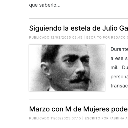
que saberlo...
Siguiendo la estela de Julio G
PUBLICADO 12/03/2025 02:45 | ESCRITO POR REDACCI
Durant
a ese s
mil. D
perso
transac
Marzo con M de Mujeres poder
PUBLICADO 11/03/2025 07:15 | ESCRITO POR
FABRINA 