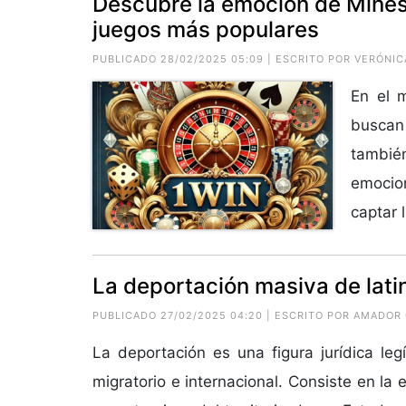
Descubre la emoción de Mines 
juegos más populares
PUBLICADO 28/02/2025 05:09 | ESCRITO POR VERÓNIC
En el 
buscan 
tambié
emocio
captar l
La deportación masiva de lati
PUBLICADO 27/02/2025 04:20 | ESCRITO POR AMADOR
La deportación es una figura jurídica leg
migratorio e internacional. Consiste en la 