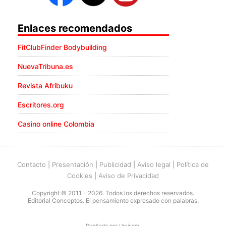
Enlaces recomendados
FitClubFinder Bodybuilding
NuevaTribuna.es
Revista Afribuku
Escritores.org
Casino online Colombia
Contacto
|
Presentación
|
Publicidad
|
Aviso legal
|
Política de
Cookies
|
Aviso de Privacidad
Copyright © 2011 - 2026. Todos los derechos reservados.
Editorial Conceptos. El pensamiento expresado con palabras.
Diseñado por
Urvicom
.