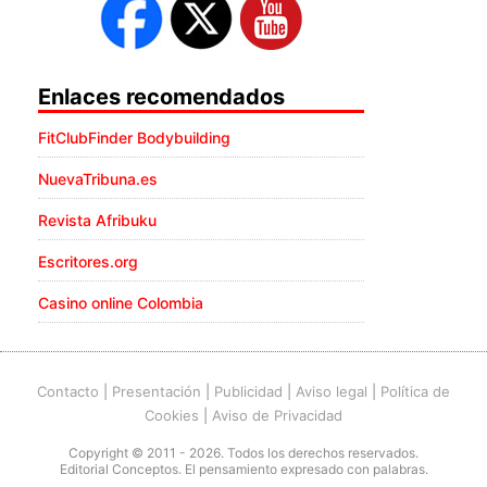
Enlaces recomendados
FitClubFinder Bodybuilding
NuevaTribuna.es
Revista Afribuku
Escritores.org
Casino online Colombia
Contacto
|
Presentación
|
Publicidad
|
Aviso legal
|
Política de
Cookies
|
Aviso de Privacidad
Copyright © 2011 - 2026. Todos los derechos reservados.
Editorial Conceptos. El pensamiento expresado con palabras.