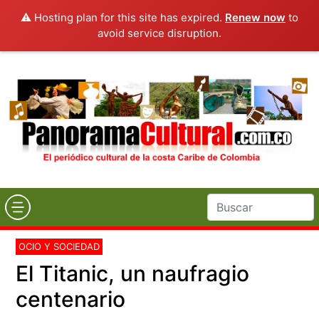
⚠️ Hosting plan for this site has expired.
Renew now
to
avoid service disruption.
OCIO Y SOCIEDAD
El Titanic, un naufragio
centenario