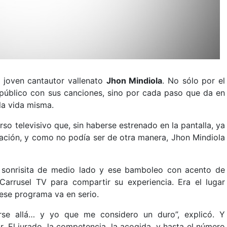
el joven cantautor vallenato
Jhon Mindiola
. No sólo por el
 público con sus canciones, sino por cada paso que da en
la vida misma.
so televisivo que, sin haberse estrenado en la pantalla, ya
ación, y como no podía ser de otra manera, Jhon Mindiola
u sonrisita de medio lado y ese bamboleo con acento de
 Carrusel TV para compartir su experiencia. Era el lugar
 ese programa va en serio.
arse allá… y yo que me considero un duro”, explicó. Y
. El jurado, la competencia, la acogida, y hasta el número