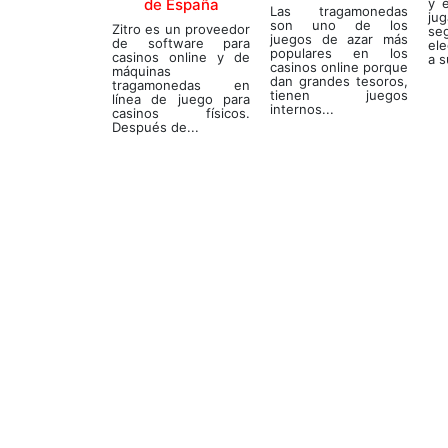
de España
y 
Las tragamonedas
ju
son uno de los
Zitro es un proveedor
se
juegos de azar más
de software para
el
populares en los
casinos online y de
a s
casinos online porque
máquinas
dan grandes tesoros,
tragamonedas en
tienen juegos
línea de juego para
internos...
casinos físicos.
Después de...