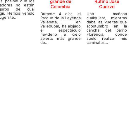
es posible que los
grande de
Rufino José
gadores no estén
Colombia
Cuervo
guros de cuál
egir. Hemos venido
Durante 4 días, el
Una mañana
ugerirte...
Parque de la Leyenda
cualquiera, mientras
Vallenata, en
daba las vueltas que
Valledupar, ha alojado
acostumbro en la
el espectáculo
cancha del barrio
navideño a cielo
Florencia, donde
abierto más grande
suelo realizar mis
de...
caminatas...