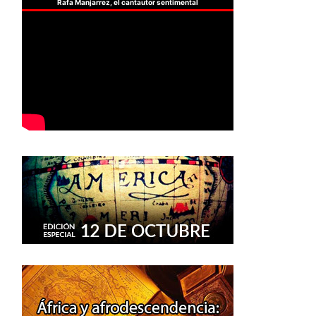
Rafa Manjarrez, el cantautor sentimental