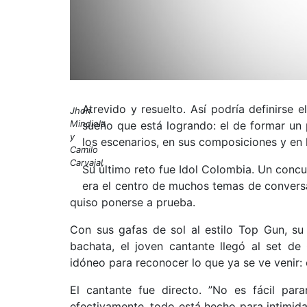
Atrevido y resuelto. Así podría definirse 
Jhon
Mindiola
sueño que está logrando: el de formar un
y
los escenarios, en sus composiciones y en 
Camilo
Carvajal
Su último reto fue Idol Colombia. Un concur
era el centro de muchos temas de convers
quiso ponerse a prueba.
Con sus gafas de sol al estilo Top Gun, s
bachata, el joven cantante llegó al set de
idóneo para reconocer lo que ya se ve venir:
El cantante fue directo. ”No es fácil par
efectivamente, todo está hecho para intimidar