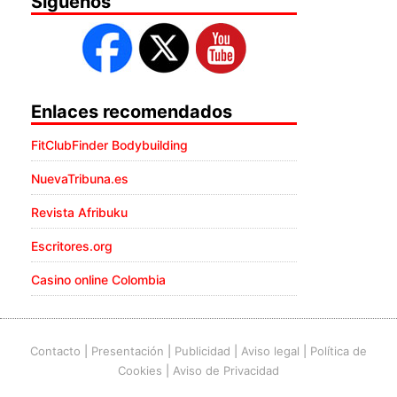
Síguenos
Enlaces recomendados
FitClubFinder Bodybuilding
NuevaTribuna.es
Revista Afribuku
Escritores.org
Casino online Colombia
Contacto
|
Presentación
|
Publicidad
|
Aviso legal
|
Política de
Cookies
|
Aviso de Privacidad