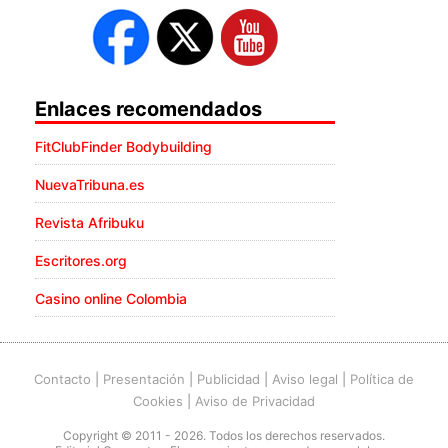
Enlaces recomendados
FitClubFinder Bodybuilding
NuevaTribuna.es
Revista Afribuku
Escritores.org
Casino online Colombia
Contacto
|
Presentación
|
Publicidad
|
Aviso legal
|
Política de
Cookies
|
Aviso de Privacidad
Copyright © 2011 - 2026. Todos los derechos reservados.