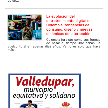
quien...
La evolución del
entretenimiento digital en
Colombia: tendencias de
consumo, diseño y nuevas
dinámicas de interacción
Colombia ha visto cómo sus formas
de pasar el tiempo libre daban un
vuelco total en apenas diez años. Ya no es solo que haya
más...