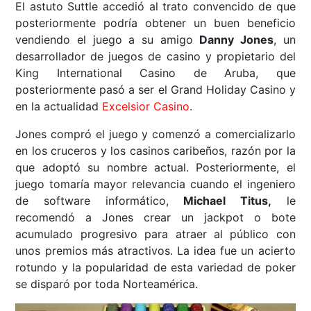
El astuto Suttle accedió al trato convencido de que
posteriormente podría obtener un buen beneficio
vendiendo el juego a su amigo
Danny Jones
, un
desarrollador de juegos de casino y propietario del
King International Casino de Aruba, que
posteriormente pasó a ser el Grand Holiday Casino y
en la actualidad
Excelsior Casino
.
Jones compró el juego y comenzó a comercializarlo
en los cruceros y los casinos caribeños, razón por la
que adoptó su nombre actual. Posteriormente, el
juego tomaría mayor relevancia cuando el ingeniero
de software informático,
Michael Titus,
le
recomendó a Jones crear un jackpot o bote
acumulado progresivo para atraer al público con
unos premios más atractivos. La idea fue un acierto
rotundo y la popularidad de esta variedad de poker
se disparó por toda Norteamérica.