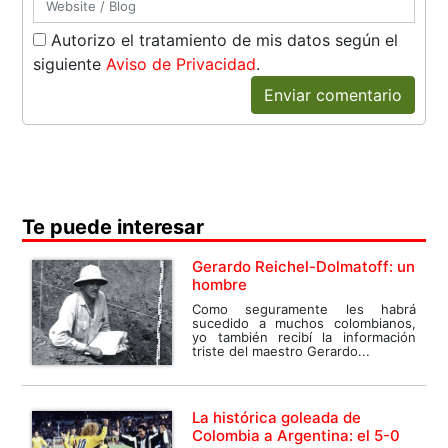
Autorizo el tratamiento de mis datos según el
siguiente
Aviso de Privacidad
.
Enviar comentario
Te puede interesar
Gerardo Reichel-Dolmatoff: un
hombre
Como seguramente les habrá
sucedido a muchos colombianos,
yo también recibí la información
triste del maestro Gerardo...
La histórica goleada de
Colombia a Argentina: el 5-0