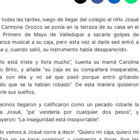
odas las tardes, luego de llegar del colegio el niño Josué
 Carmona Orozco se ponía en la terraza de su casa en el
o Primero de Mayo de Valledupar a sacarle golpes de
anza musical a su caja, pero esta vez al darle sed entró a
sa y, cuando salió, su instrumento había desaparecido.
iño está triste y llora mucho”, cuenta su mamá Carolina
o Brito, y añade “su caja es su compañera inseparable,
a con ella y no sé que pasó porque entró gritando
ndo que se la habían robado”. De esta manera quisieron
rle sus sueños.
ecinos llegaron y calificaron como un pecado robarle la
a Josué, “pa’ venderla por cualquier dos pesos”, y
yeron: “La inseguridad está insoportable”.
o vemos a Josué corre a decir: “Quiero mi caja, quiero mi
 Eso no se hace conmigo”, y comienza a llorar. Son las