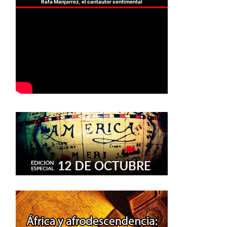
Rafa Manjarrez, el cantautor sentimental