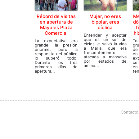
Récord de visitas
Mujer, no eres
Me
en apertura de
bipolar, eres
dó
Mayales Plaza
cíclica
t
Comercial
hi
Entender y aceptar
que es un ser de
La expectativa era
To
ciclos le salvó la vida
grande, la presión
gr
a María, que era
enorme, pero la
de
frecuentemente
respuesta del público
en
atacada a mansalva
lo superó todo.
ex
por estados de
Durante los tres
ce
ánimo...
primeros días de
en
apertura...
ten
Contacto