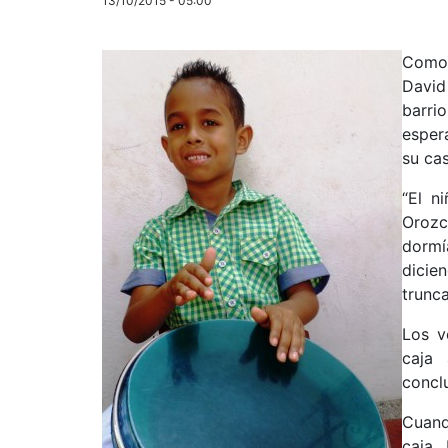
13/10/2015 - 05:00
Como t
David
barri
esper
su ca
“El n
Orozc
dormí
dicie
trunca
Los v
caja 
conclu
Cuand
caja.