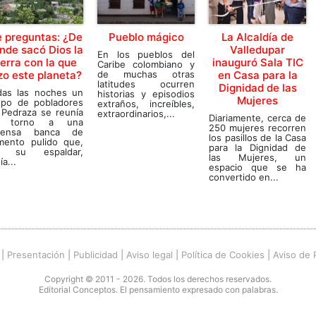
 preguntas: ¿De
Pueblo mágico
La Alcaldía de
nde sacó Dios la
Valledupar
En los pueblos del
ierra con la que
inauguró Sala TIC
Caribe colombiano y
zo este planeta?
de muchas otras
en Casa para la
latitudes ocurren
Dignidad de las
das las noches un
historias y episodios
Mujeres
upo de pobladores
extraños, increíbles,
 Pedraza se reunía
extraordinarios,...
Diariamente, cerca de
 torno a una
250 mujeres recorren
tensa banca de
los pasillos de la Casa
mento pulido que,
para la Dignidad de
 su espaldar,
las Mujeres, un
ía...
espacio que se ha
convertido en...
|
Presentación
|
Publicidad
|
Aviso legal
|
Política de Cookies
|
Aviso de 
Copyright © 2011 - 2026. Todos los derechos reservados.
Editorial Conceptos. El pensamiento expresado con palabras.