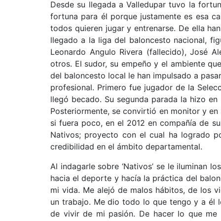
Desde su llegada a Valledupar tuvo la fortun
fortuna para él porque justamente es esa ca
todos quieren jugar y entrenarse. De ella h
llegado a la liga del baloncesto nacional, f
Leonardo Angulo Rivera (fallecido), José Al
otros. El sudor, su empeño y el ambiente qu
del baloncesto local le han impulsado a pasa
profesional. Primero fue jugador de la Sele
llegó becado. Su segunda parada la hizo en l
Posteriormente, se convirtió en monitor y en
si fuera poco, en el 2012 en compañía de s
Nativos; proyecto con el cual ha logrado p
credibilidad en el ámbito departamental.
Al indagarle sobre ‘Nativos’ se le iluminan l
hacia el deporte y hacía la práctica del balo
mi vida. Me alejó de malos hábitos, de los v
un trabajo. Me dio todo lo que tengo y a él 
de vivir de mi pasión. De hacer lo que me