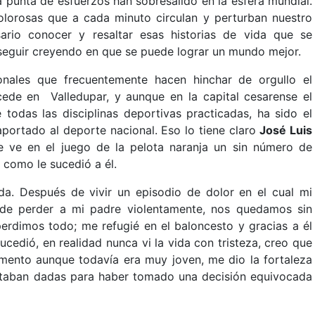
 punta de esfuerzos han sobresalido en la esfera mundial.
olorosas que a cada minuto circulan y perturban nuestro
ario conocer y resaltar esas historias de vida que se
 seguir creyendo en que se puede lograr un mundo mejor.
nales que frecuentemente hacen hinchar de orgullo el
ede en Valledupar, y aunque en la capital cesarense el
e todas las disciplinas deportivas practicadas, ha sido el
portado al deporte nacional. Eso lo tiene claro
José Luis
e ve en el juego de la pelota naranja un sin número de
, como le sucedió a él.
da. Después de vivir un episodio de dolor en el cual mi
y de perder a mi padre violentamente, nos quedamos sin
erdimos todo; me refugié en el baloncesto y gracias a él
ucedió, en realidad nunca vi la vida con tristeza, creo que
mento aunque todavía era muy joven, me dio la fortaleza
estaban dadas para haber tomado una decisión equivocada