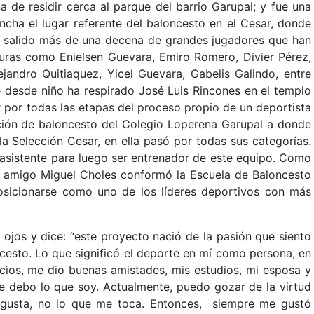
a de residir cerca al parque del barrio Garupal; y fue una
ncha el lugar referente del baloncesto en el Cesar, donde
an salido más de una decena de grandes jugadores que han
iguras como Enielsen Guevara, Emiro Romero, Divier Pérez,
ejandro Quitiaquez, Yicel Guevara, Gabelis Galindo, entre
e desde niño ha respirado José Luis Rincones en el templo
r por todas las etapas del proceso propio de un deportista
cción de baloncesto del Colegio Loperena Garupal a donde
a Selección Cesar, en ella pasó por todas sus categorías.
 asistente para luego ser entrenador de este equipo. Como
u amigo Miguel Choles conformó la Escuela de Baloncesto
osicionarse como uno de los líderes deportivos con más
os ojos y dice: “este proyecto nació de la pasión que siento
ncesto. Lo que significó el deporte en mí como persona, en
icios, me dio buenas amistades, mis estudios, mi esposa y
le debo lo que soy. Actualmente, puedo gozar de la virtud
 gusta, no lo que me toca. Entonces, siempre me gustó