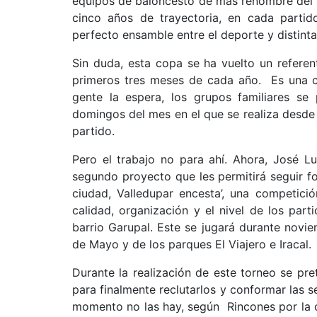
equipos de baloncesto de más renombre del C
cinco años de trayectoria, en cada parti
perfecto ensamble entre el deporte y distinta
Sin duda, esta copa se ha vuelto un referent
primeros tres meses de cada año. Es una ci
gente la espera, los grupos familiares s
domingos del mes en el que se realiza desde l
partido.
Pero el trabajo no para ahí. Ahora, José L
segundo proyecto que les permitirá seguir fo
ciudad, Valledupar encesta’, una competic
calidad, organización y el nivel de los par
barrio Garupal. Este se jugará durante novi
de Mayo y de los parques El Viajero e Iracal.
Durante la realización de este torneo se pr
para finalmente reclutarlos y conformar las 
momento no las hay, según Rincones por la cr