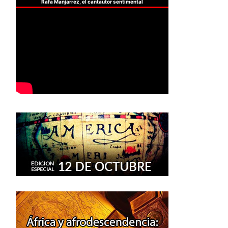
Rafa Manjarrez, el cantautor sentimental