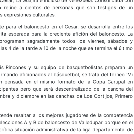
esar, La Guajira e incluso de Venezuela. Consolidada con
do reúne a cientos de personas que son testigos de un
s expresiones culturales.
e para el baloncesto en el Cesar, se desarrolla entre los
ta esperada para la creciente afición del baloncesto. La
e programan sagradamente todos los viernes, sábados y
as 4 de la tarde a 10 de la noche que se termina el último
uis Rincones y su equipo de basquetbolistas preparan un
rmando aficionados al básquetbol, se trata del torneo ‘Mi
ión pensada en el mismo formato de la Copa Garupal en
ticipantes pero que será descentralizado de la cancha del
embre y diciembre en las canchas de Los Cortijos, Primero
etende resaltar a los mejores jugadores de la competencia
selecciones A y B de baloncesto de Valledupar porque en el
ítica situación administrativa de la liga departamental de