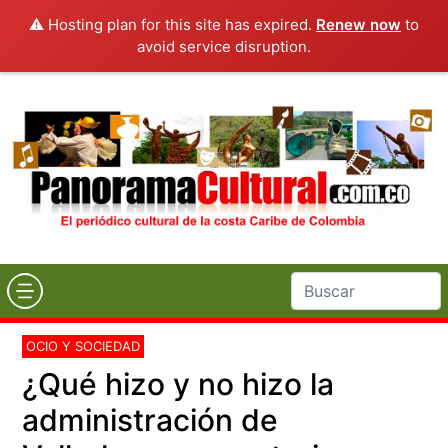
⚠️ Hosting plan for this site has expired.
Renew now
to
avoid service disruption.
OCIO Y SOCIEDAD
¿Qué hizo y no hizo la
administración de