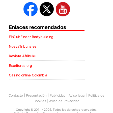
Enlaces recomendados
FitClubFinder Bodybuilding
NuevaTribuna.es
Revista Afribuku
Escritores.org
Casino online Colombia
Contacto
|
Presentación
|
Publicidad
|
Aviso legal
|
Política de
Cookies
|
Aviso de Privacidad
Copyright © 2011 - 2026. Todos los derechos reservados.