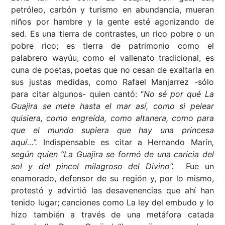
petróleo, carbón y turismo en abundancia, mueran
niños por hambre y la gente esté agonizando de
sed. Es una tierra de contrastes, un rico pobre o un
pobre rico; es tierra de patrimonio como el
palabrero wayúu, como el vallenato tradicional, es
cuna de poetas, poetas que no cesan de exaltarla en
sus justas medidas, como Rafael Manjarrez -sólo
para citar algunos- quien cantó: “
No sé por qué La
Guajira se mete hasta el mar así, como si pelear
quisiera, como engreída, como altanera, como para
que el mundo supiera que hay una princesa
aquí…”.
Indispensable es citar a Hernando Marín
,
según quien “La Guajira se formó de una caricia del
sol y del pincel milagroso del Divino”.
Fue un
enamorado, defensor de su región y, por lo mismo,
protestó y advirtió las desavenencias que ahí han
tenido lugar; canciones como La ley del embudo y lo
hizo también a través de una metáfora catada