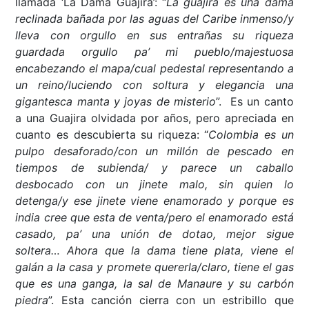
llamada ‘La Dama Guajira’: “
La guajira es una dama
reclinada bañada por las aguas del Caribe inmenso/y
lleva con orgullo en sus entrañas su riqueza
guardada orgullo pa’ mi pueblo/majestuosa
encabezando el mapa/cual pedestal representando a
un reino/luciendo con soltura y elegancia una
gigantesca manta y joyas de misterio
”. Es un canto
a una Guajira olvidada por años, pero apreciada en
cuanto es descubierta su riqueza: “
Colombia es un
pulpo desaforado/con un millón de pescado en
tiempos de subienda/ y parece un caballo
desbocado con un jinete malo, sin quien lo
detenga/y ese jinete viene enamorado y porque es
india cree que esta de venta/pero el enamorado está
casado, pa’ una unión de dotao, mejor sigue
soltera… Ahora que la dama tiene plata, viene el
galán a la casa y promete quererla/claro, tiene el gas
que es una ganga, la sal de Manaure y su carbón
piedra
”. Esta canción cierra con un estribillo que