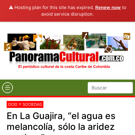
⚠️ Hosting plan for this site has expired.
Renew now
to
avoid service disruption.
OCIO Y SOCIEDAD
En La Guajira, “el agua es
melancolía, sólo la aridez