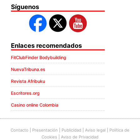
Síguenos
Enlaces recomendados
FitClubFinder Bodybuilding
NuevaTribuna.es
Revista Afribuku
Escritores.org
Casino online Colombia
Contacto
|
Presentación
|
Publicidad
|
Aviso legal
|
Política de
Cookies
|
Aviso de Privacidad