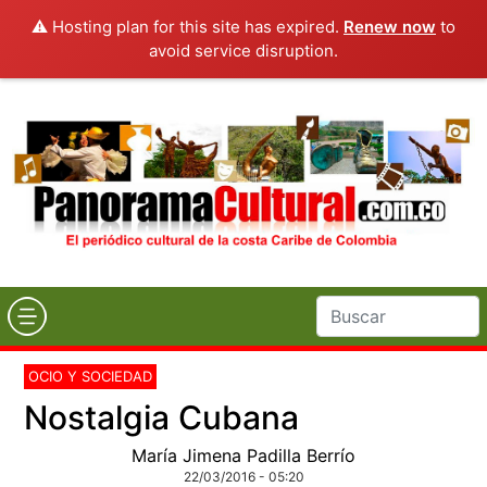
⚠️ Hosting plan for this site has expired.
Renew now
to
avoid service disruption.
OCIO Y SOCIEDAD
Nostalgia Cubana
María Jimena Padilla Berrío
22/03/2016 - 05:20