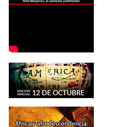
Rafa Manjarrez, el cantautor sentimental