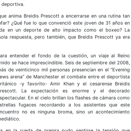
 deportiva.
que anima Breidis Prescott a encerrarse en una rutina tan
nfar? ¿Qué fue lo que convenció este joven de 31 años en
vida en un deporte de alto impacto como el boxeo? La
ola respuesta, pero también, que Breidis Prescott ya era
ara entender el fondo de la cuestión, un viaje al Reino
nido se hace imprescindible. Seis de septiembre del 2008,
ás de veinticinco mil personas presencian en el “Evening
ews arena” de Manchester el combate entre el deportista
ritánico -y favorito- Amir Khan y el cesarense Breidis
rescott. La expectación es enorme y el decorado
spectacular. En el cielo brillan los flashes de cámara como
strellas fugaces recordando a los asistentes que este
ncuentro no es ninguna broma, sino un acontecimiento
ediático.
a en la rueda de prensa pudo sentirse la tensión que