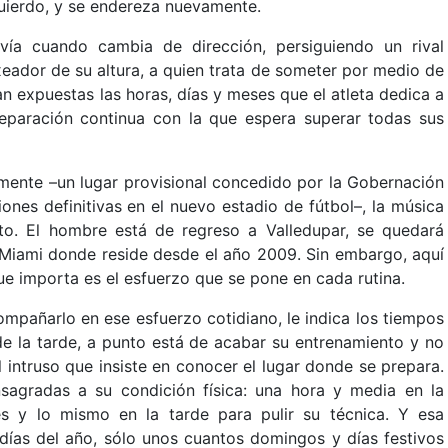
quierdo, y se endereza nuevamente.
vía cuando cambia de dirección, persiguiendo un rival
xeador de su altura, a quien trata de someter por medio de
dan expuestas las horas, días y meses que el atleta dedica a
eparación continua con la que espera superar todas sus
iamente –un lugar provisional concedido por la Gobernación
ones definitivas en el nuevo estadio de fútbol–, la música
to. El hombre está de regreso a Valledupar, se quedará
 Miami donde reside desde el año 2009. Sin embargo, aquí
ue importa es el esfuerzo que se pone en cada rutina.
mpañarlo en ese esfuerzo cotidiano, le indica los tiempos
o de la tarde, a punto está de acabar su entrenamiento y no
l intruso que insiste en conocer el lugar donde se prepara.
sagradas a su condición física: una hora y media en la
es y lo mismo en la tarde para pulir su técnica. Y esa
 días del año, sólo unos cuantos domingos y días festivos