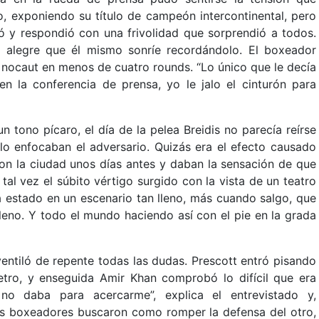
, exponiendo su título de campeón intercontinental, pero
ó y respondió con una frivolidad que sorprendió a todos.
 alegre que él mismo sonríe recordándolo. El boxeador
n nocaut en menos de cuatro rounds. “Lo único que le decía
 en la conferencia de prensa, yo le jalo el cinturón para
 tono pícaro, el día de la pelea Breidis no parecía reírse
olo enfocaban el adversario. Quizás era el efecto causado
ron la ciudad unos días antes y daban la sensación de que
tal vez el súbito vértigo surgido con la vista de un teatro
a estado en un escenario tan lleno, más cuando salgo, que
lleno. Y todo el mundo haciendo así con el pie en la grada
entiló de repente todas las dudas. Prescott entró pisando
etro, y enseguida Amir Khan comprobó lo difícil que era
 no daba para acercarme”, explica el entrevistado y,
s boxeadores buscaron como romper la defensa del otro,