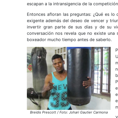
escapan a la intransigencia de la competición
Entonces afloran las preguntas: ¿Qué es lo 
exigente además del deseo de vencer y triu
invertir gran parte de sus días y de su 
conversación nos revela que no existe una s
boxeador mucho tiempo antes de saberlo.
P
U
m
n
b
P
e
e
e
m
Breidis Prescott / Foto: Johari Gautier Carmona
Y