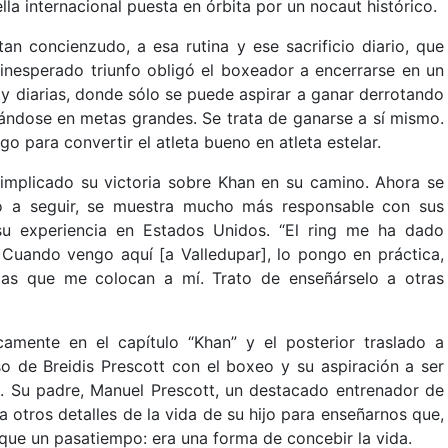
ella internacional puesta en órbita por un nocaut histórico.
tan concienzudo, a esa rutina y ese sacrificio diario, que
 inesperado triunfo obligó el boxeador a encerrarse en un
 y diarias, donde sólo se puede aspirar a ganar derrotando
trándose en metas grandes. Se trata de ganarse a sí mismo.
 para convertir el atleta bueno en atleta estelar.
 implicado su victoria sobre Khan en su camino. Ahora se
o a seguir, se muestra mucho más responsable con sus
su experiencia en Estados Unidos. “El ring me ha dado
Cuando vengo aquí [a Valledupar], lo pongo en práctica,
as que me colocan a mí. Trato de enseñárselo a otras
amente en el capítulo “Khan” y el posterior traslado a
 de Breidis Prescott con el boxeo y su aspiración a ser
. Su padre, Manuel Prescott, un destacado entrenador de
 otros detalles de la vida de su hijo para enseñarnos que,
ue un pasatiempo: era una forma de concebir la vida.