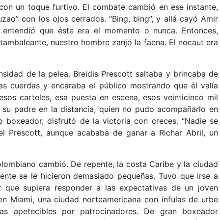
 con un toque furtivo. El combate cambió en ese instante,
ruzao” con los ojos cerrados. “Bing, bing”, y allá cayó Amir
s entendió que éste era el momento o nunca. Entonces,
 tambaleante, nuestro hombre zanjó la faena. El nocaut era
nsidad de la pelea. Breidis Prescott saltaba y brincaba de
las cuerdas y encaraba el público mostrando que él valía
sos carteles, esa puesta en escena, esos veinticinco mil
Y su padre en la distancia, quien no pudo acompañarlo en
 boxeador, disfrutó de la victoria con creces. “Nadie se
el Prescott, aunque acababa de ganar a Richar Abril, un
lombiano cambió. De repente, la costa Caribe y la ciudad
ente se le hicieron demasiado pequeñas. Tuvo que irse a
 que supiera responder a las expectativas de un joven
en Miami, una ciudad norteamericana con ínfulas de urbe
tas apetecibles por patrocinadores. De gran boxeador