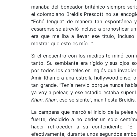
manaba del boxeador británico siempre serio
el colombiano Breidis Prescott no se encogi
“Echó lengua” de manera tan espontánea y
cesarense se atrevió incluso a pronosticar u
era que me iba a llevar ese título, incluso
mostrar que esto es mío…”.
Si el encuentro con los medios terminó con un
tanto. Su semblante era rígido y sus ojos s
por todos los carteles en inglés que invadie
Amir Khan era una estrella hollywoodiense; o 
tan grande. “Tenía nervio porque nunca habí
ya voy a pelear, y ese estadio estaba súper 
Khan
,
Khan
, eso se siente”, manifiesta Breidis.
La campana que marcó el inicio de la pelea v
fuerte, decidido a no ceder un solo centím
hacer retroceder a su contendiente. “Él
efectivamente, durante unos segundos ambo