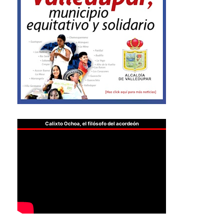
Calixto Ochoa, el filósofo del acordeón